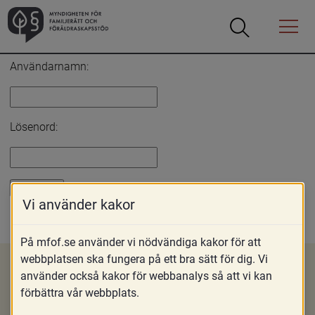
Öppna
Öppna
Menyn
sökrutan
Inloggning
Användarnamn:
Lösenord:
Vi använder kakor
Glömt lösenord?
På mfof.se använder vi nödvändiga kakor för att
webbplatsen ska fungera på ett bra sätt för dig. Vi
använder också kakor för webbanalys så att vi kan
förbättra vår webbplats.
Om MFoF
Nyheter