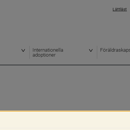
Lättläst
Internationella
Föräldraskap
adoptioner