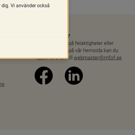
r dig. Vi använder också
Webbproblem?
Skulle du stöta på felaktigheter eller 
andra problem på vår hemsida kan du 
rapportera det till 
webmaster@mfof.se
ng