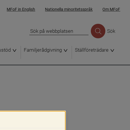
MFoF in English
Nationella minoritetsspråk
Om MFoF
Sök
sstöd
Familjerådgivning
Ställföreträdare