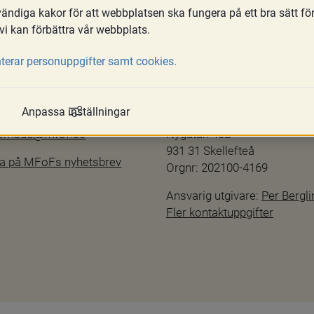
ndiga kakor för att webbplatsen ska fungera på ett bra sätt fö
vi kan förbättra vår webbplats.
terar personuppgifter samt cookies.
Kontakta oss
hetsredogörelse
info@mfof.se
Anpassa inställningar
ftspolicy
010-190 11 00
sombud@mfof.se
Nygatan 40B
931 31 Skellefteå
a på MFoFs nyhetsbrev
Orgnr: 202100-4169
Ansvarig utgivare: 
Per Bergli
Fler kontaktuppgifter