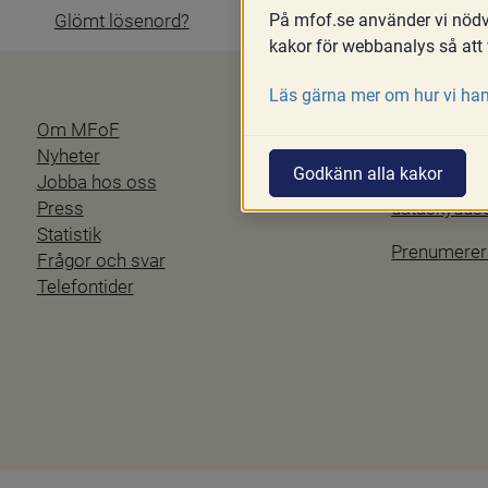
På mfof.se använder vi nödvä
Glömt lösenord?
kakor för webbanalys så att 
Läs gärna mer om hur vi han
Om MFoF
Blanketter
Nyheter
Tillgänglig
Godkänn alla kakor
Jobba hos oss
Personuppgi
Press
dataskydd
Statistik
Prenumerer
Frågor och svar
Telefontider