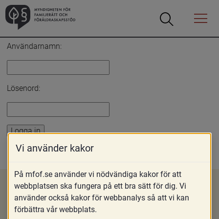
Öppna
Öppna
Menyn
sökrutan
Inloggning
Användarnamn:
Lösenord:
Vi använder kakor
Glömt lösenord?
På mfof.se använder vi nödvändiga kakor för att
webbplatsen ska fungera på ett bra sätt för dig. Vi
använder också kakor för webbanalys så att vi kan
Om MFoF
förbättra vår webbplats.
Nyheter