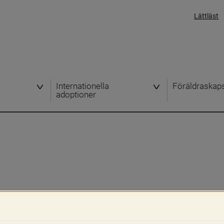
Lättläst
Internationella
Föräldraskap
adoptioner