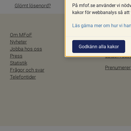
På mfof.se använder vi nödvä
Glömt lösenord?
kakor för webbanalys så att 
Läs gärna mer om hur vi han
Om MFoF
Blanketter
Nyheter
Tillgänglig
Godkänn alla kakor
Jobba hos oss
Personuppgi
Press
dataskydd
Statistik
Prenumerer
Frågor och svar
Telefontider