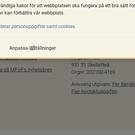
ndiga kakor för att webbplatsen ska fungera på ett bra sätt fö
vi kan förbättra vår webbplats.
terar personuppgifter samt cookies.
Kontakta oss
hetsredogörelse
info@mfof.se
Anpassa inställningar
ftspolicy
010-190 11 00
sombud@mfof.se
Nygatan 40B
931 31 Skellefteå
a på MFoFs nyhetsbrev
Orgnr: 202100-4169
Ansvarig utgivare: 
Per Bergli
Fler kontaktuppgifter