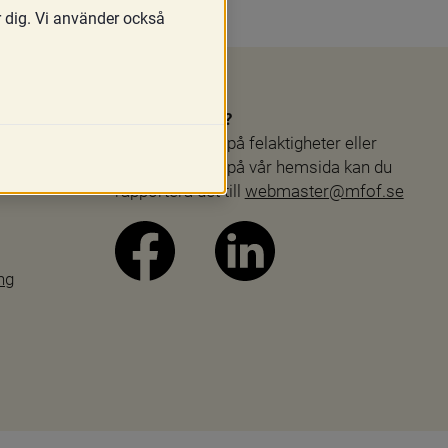
r dig. Vi använder också
Webbproblem?
Skulle du stöta på felaktigheter eller 
andra problem på vår hemsida kan du 
rapportera det till 
webmaster@mfof.se
ng