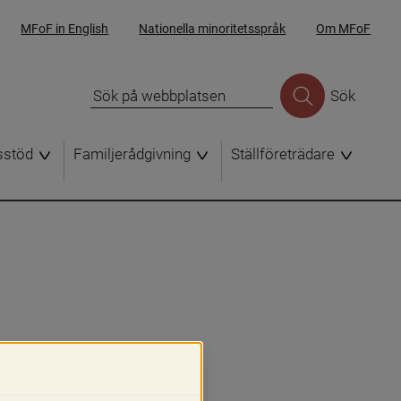
MFoF in English
Nationella minoritetsspråk
Om MFoF
Sök
sstöd
Familjerådgivning
Ställföreträdare