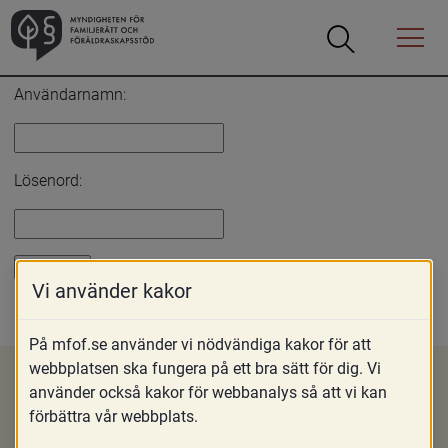
Öppna
Öppna
Menyn
sökrutan
Inloggning
Användarnamn:
Lösenord:
Vi använder kakor
Glömt lösenord?
På mfof.se använder vi nödvändiga kakor för att
webbplatsen ska fungera på ett bra sätt för dig. Vi
använder också kakor för webbanalys så att vi kan
förbättra vår webbplats.
Om MFoF
Nyheter