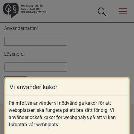
Öppna
Öppna
Menyn
sökrutan
Inloggning
Användarnamn:
Lösenord:
Vi använder kakor
Glömt lösenord?
På mfof.se använder vi nödvändiga kakor för att
webbplatsen ska fungera på ett bra sätt för dig. Vi
använder också kakor för webbanalys så att vi kan
förbättra vår webbplats.
Om MFoF
Nyheter