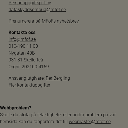
Personuppgiftspolicy
dataskyddsombud@mfof.se
Prenumerera på MFoFs nyhetsbrev
Kontakta oss
info@mfof.se
010-190 11 00
Nygatan 40B
931 31 Skellefteå
Orgnr: 202100-4169
Ansvarig utgivare: 
Per Bergling
Fler kontaktuppgifter
Webbproblem?
Skulle du stöta på felaktigheter eller andra problem på vår 
hemsida kan du rapportera det till 
webmaster@mfof.se