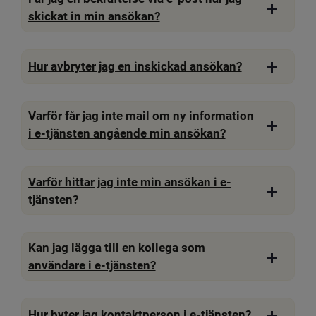
skickat in min ansökan?
Hur avbryter jag en inskickad ansökan?
Varför får jag inte mail om ny information
i e-tjänsten angående min ansökan?
Varför hittar jag inte min ansökan i e-
tjänsten?
Kan jag lägga till en kollega som
användare i e-tjänsten?
Hur byter jag kontaktperson i e-tjänsten?