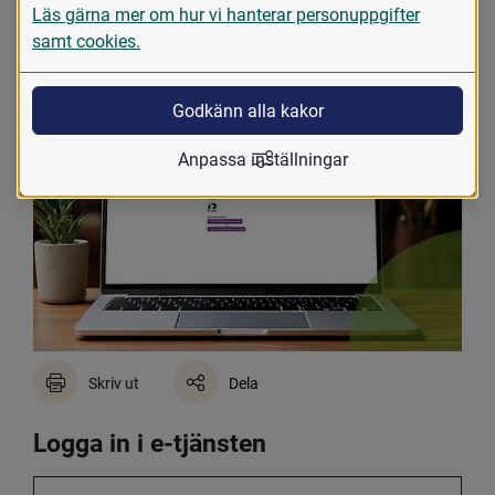
Läs gärna mer om hur vi hanterar personuppgifter
uppdrag av regeringen. Tjänsten ger dig möjlighet att 
samt cookies.
söka medel, kontrollera status i ärenden, återrapportera 
och kommunicera direkt med oss i handläggningen
Godkänn alla kakor
Anpassa inställningar
Skriv ut
Dela
Logga in i e-tjänsten