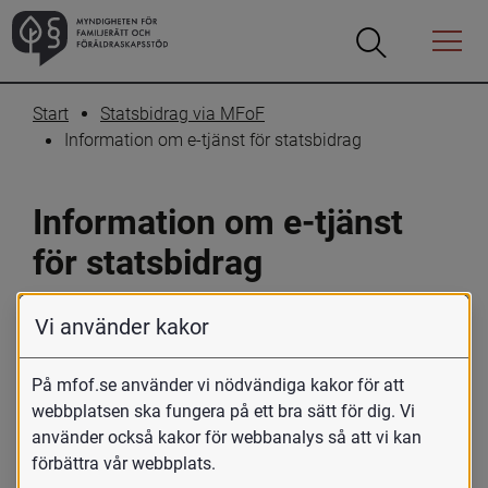
Öppna
Öppna
Menyn
sökrutan
Start
Statsbidrag via MFoF
Information om e-tjänst för statsbidrag
Information om e-tjänst 
för statsbidrag
Här kan du läsa mer om e-tjänsten för 
Vi använder kakor
stadsbidrag samt ta del av vanliga frågor 
och svar.
På mfof.se använder vi nödvändiga kakor för att
webbplatsen ska fungera på ett bra sätt för dig. Vi
I e-tjänsten för stadsbidrag kan ni som kommun, 
använder också kakor för webbanalys så att vi kan
region eller bidragsberättigad organisation ansöka om 
förbättra vår webbplats.
och följa upp statsbidrag som MFoF fördelar på 