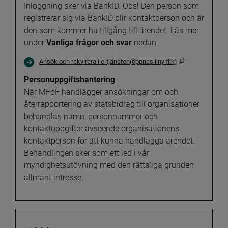
Inloggning sker via BankID. Obs! Den person som 
registrerar sig via BankID blir kontaktperson och är 
den som kommer ha tillgång till ärendet. Läs mer 
under 
Vanliga frågor och svar 
nedan.
Länk till annan
Ansök och rekvirera i e-tjänsten(öppnas i ny flik)
Personuppgiftshantering
När MFoF handlägger ansökningar om och 
återrapportering av statsbidrag till organisationer 
behandlas namn, personnummer och 
kontaktuppgifter avseende organisationens 
kontaktperson för att kunna handlägga ärendet. 
Behandlingen sker som ett led i vår 
myndighetsutövning med den rättsliga grunden 
allmänt intresse.