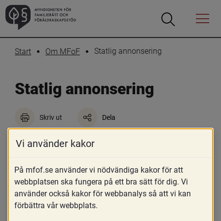
Öppna
Öppna
Menyn
sökrutan
Statlig annonsering
Start
Om MFoF
Statlig annonsering
Skriv ut
Dela
I enlighet med EU:s 
Vi använder kakor
mediefrihetsförordning (EMFA) ska 
offentliga myndigheter årligen 
På mfof.se använder vi nödvändiga kakor för att
webbplatsen ska fungera på ett bra sätt för dig. Vi
offentliggöra de utgifter man har haft för 
använder också kakor för webbanalys så att vi kan
statlig annonsering. Det vill säga de 
förbättra vår webbplats.
medel som man tilldelat leverantörer av 