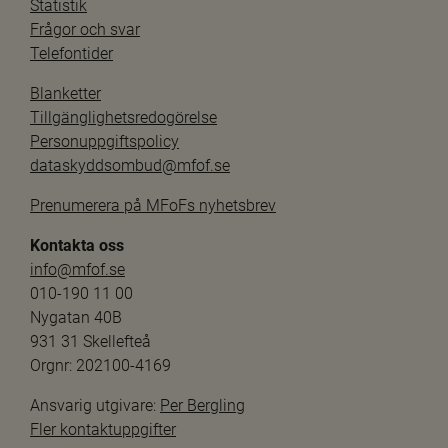
Statistik
Frågor och svar
Telefontider
Blanketter
Tillgänglighetsredogörelse
Personuppgiftspolicy
dataskyddsombud@mfof.se
Prenumerera på MFoFs nyhetsbrev
Kontakta oss
info@mfof.se
010-190 11 00
Nygatan 40B
931 31 Skellefteå
Orgnr: 202100-4169
Ansvarig utgivare: 
Per Bergling
Fler kontaktuppgifter