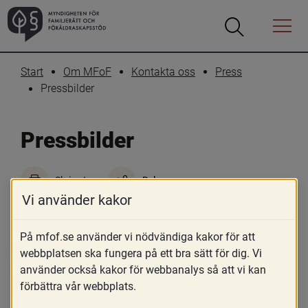
Öppna
Öppna
Menyn
sökrutan
Start
Om MFoF
Kontakta oss
Press
Pressbilder
Pressbilder
Skriv ut
Dela
Vi använder kakor
Klicka på bilderna för att nå en mer 
högupplöst version.
På mfof.se använder vi nödvändiga kakor för att
webbplatsen ska fungera på ett bra sätt för dig. Vi
använder också kakor för webbanalys så att vi kan
förbättra vår webbplats.