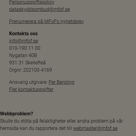
Personuppgiftspolicy
dataskyddsombud@mfof.se
Prenumerera på MFoFs nyhetsbrev
Kontakta oss
info@mfof.se
010-190 11 00
Nygatan 40B
931 31 Skellefteå
Orgnr: 202100-4169
Ansvarig utgivare: 
Per Bergling
Fler kontaktuppgifter
Webbproblem?
Skulle du stöta på felaktigheter eller andra problem på vår 
hemsida kan du rapportera det till 
webmaster@mfof.se