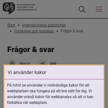
Öppna
Öppna
Menyn
sökrutan
Start
Internationella adoptioner
Frågor & svar
Forskning och kunskap
Frågor & svar
Skriv ut
Dela
Vi använder kakor
Använd länkarna nedan eller i 
huvudmenyn för att se frågor och svar i 
På mfof.se använder vi nödvändiga kakor för att
olika kategorier.
webbplatsen ska fungera på ett bra sätt för dig. Vi
använder också kakor för webbanalys så att vi kan
Filtrera resultatet
Det här formuläret postas automatiskt
Frågor från...
förbättra vår webbplats.
Yrkesverksamma
Privatpersoner