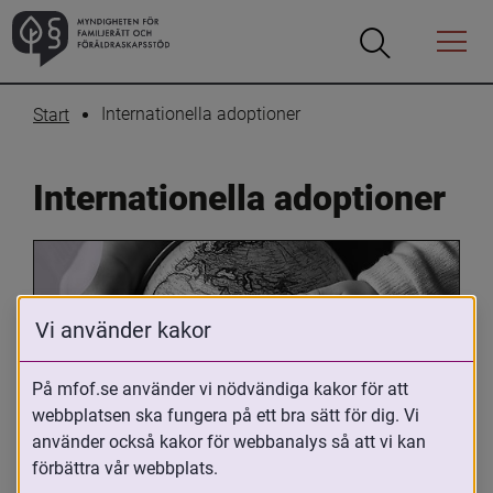
Öppna
Öppna
Menyn
sökrutan
Internationella adoptioner
Start
Internationella adoptioner
Vi använder kakor
På mfof.se använder vi nödvändiga kakor för att
webbplatsen ska fungera på ett bra sätt för dig. Vi
Oavsett om du är adopterad, 
använder också kakor för webbanalys så att vi kan
adoptivförälder eller arbetar med 
förbättra vår webbplats.
internationell adoption så kan du ha 