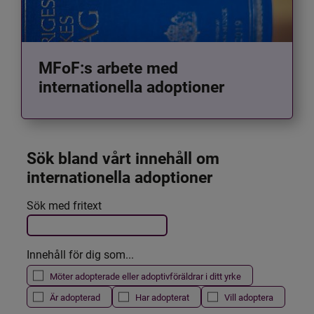
MFoF:s arbete med
internationella adoptioner
Sök bland vårt innehåll om 
internationella adoptioner
Det här formuläret postas automatiskt
Sök med fritext
Filtrera resultatet
Innehåll för dig som...
Möter adopterade eller adoptivföräldrar i ditt yrke
Är adopterad
Har adopterat
Vill adoptera