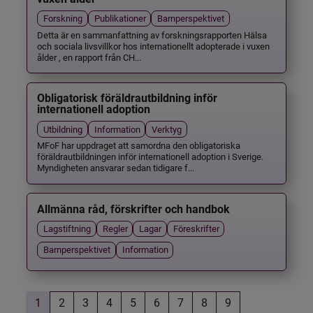
Forskning
Publikationer
Barnperspektivet
Detta är en sammanfattning av forskningsrapporten Hälsa
och sociala livsvillkor hos internationellt adopterade i vuxen
ålder , en rapport från CH...
Obligatorisk föräldrautbildning inför
internationell adoption
Utbildning
Information
Verktyg
MFoF har uppdraget att samordna den obligatoriska
föräldrautbildningen inför internationell adoption i Sverige.
Myndigheten ansvarar sedan tidigare f...
Allmänna råd, förskrifter och handbok
Lagstiftning
Regler
Lagar
Föreskrifter
Barnperspektivet
Information
1
2
3
4
5
6
7
8
9