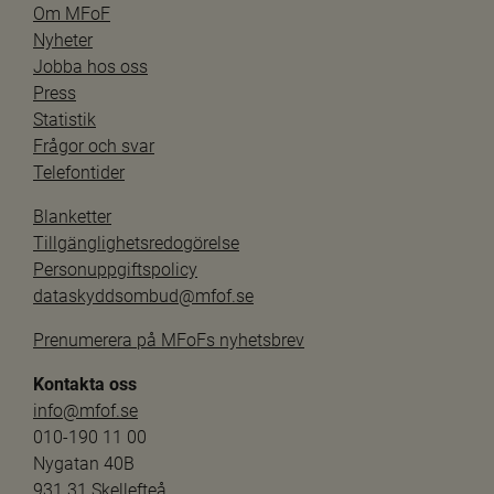
Om MFoF
Nyheter
Jobba hos oss
Press
Statistik
Frågor och svar
Telefontider
Blanketter
Tillgänglighetsredogörelse
Personuppgiftspolicy
dataskyddsombud@mfof.se
Prenumerera på MFoFs nyhetsbrev
Kontakta oss
info@mfof.se
010-190 11 00
Nygatan 40B
931 31 Skellefteå