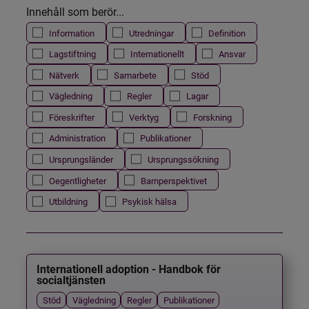
Innehåll som berör...
Information
Utredningar
Definition
Lagstiftning
Internationellt
Ansvar
Nätverk
Samarbete
Stöd
Vägledning
Regler
Lagar
Föreskrifter
Verktyg
Forskning
Administration
Publikationer
Ursprungsländer
Ursprungssökning
Oegentligheter
Barnperspektivet
Utbildning
Psykisk hälsa
Internationell adoption - Handbok för
socialtjänsten
Stöd
Vägledning
Regler
Publikationer