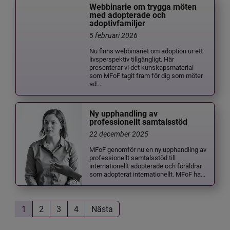
Webbinarie om trygga möten
med adopterade och
adoptivfamiljer
5 februari 2026
Nu finns webbinariet om adoption ur ett
livsperspektiv tillgängligt. Här
presenterar vi det kunskapsmaterial
som MFoF tagit fram för dig som möter
ad...
Ny upphandling av
professionellt samtalsstöd
22 december 2025
MFoF genomför nu en ny upphandling av
professionellt samtalsstöd till
internationellt adopterade och föräldrar
som adopterat internationellt. MFoF ha...
1
2
3
4
Nästa