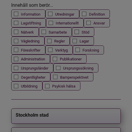
Innehåll som berör...
Information
Utredningar
Definition
Lagstiftning
Internationellt
Ansvar
Nätverk
Samarbete
Stöd
Vägledning
Regler
Lagar
Föreskrifter
Verktyg
Forskning
Administration
Publikationer
Ursprungsländer
Ursprungssökning
Oegentligheter
Barnperspektivet
Utbildning
Psykisk hälsa
Stockholm stad