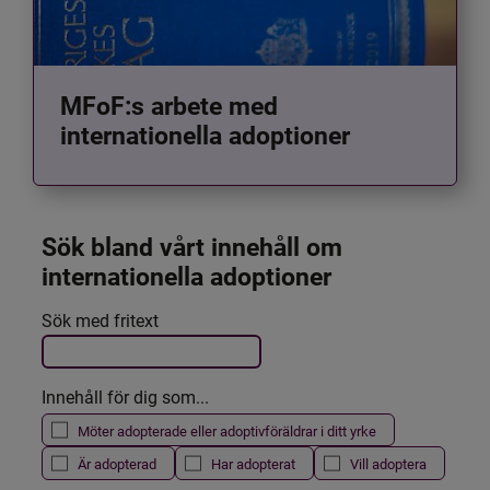
MFoF:s arbete med
internationella adoptioner
Sök bland vårt innehåll om 
internationella adoptioner
Det här formuläret postas automatiskt
Sök med fritext
Filtrera resultatet
Innehåll för dig som...
Möter adopterade eller adoptivföräldrar i ditt yrke
Är adopterad
Har adopterat
Vill adoptera