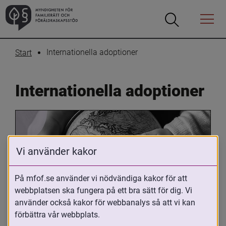
Öppna
Öppna
Menyn
sökrutan
Internationella adoptioner
Start
Internationella adoptioner
Vi använder kakor
På mfof.se använder vi nödvändiga kakor för att
webbplatsen ska fungera på ett bra sätt för dig. Vi
Oavsett om du är adopterad, 
använder också kakor för webbanalys så att vi kan
adoptivförälder eller arbetar med 
förbättra vår webbplats.
internationell adoption så kan du ha 