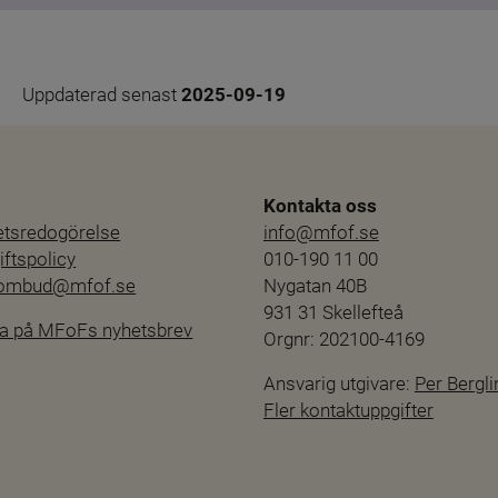
Uppdaterad senast 
2025-09-19
Kontakta oss
hetsredogörelse
info@mfof.se
ftspolicy
010-190 11 00
sombud@mfof.se
Nygatan 40B
931 31 Skellefteå
a på MFoFs nyhetsbrev
Orgnr: 202100-4169
Ansvarig utgivare: 
Per Bergli
Fler kontaktuppgifter