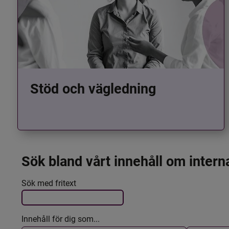
Stöd och vägledning
Sök bland vårt innehåll om intern
Det här formuläret postas automatiskt
Filtrera resultatet
Sök med fritext
Innehåll för dig som...