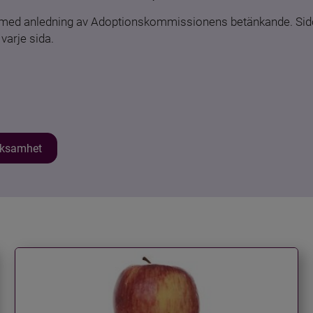
n med anledning av Adoptionskommissionens betänkande. Sido
varje sida.
erksamhet