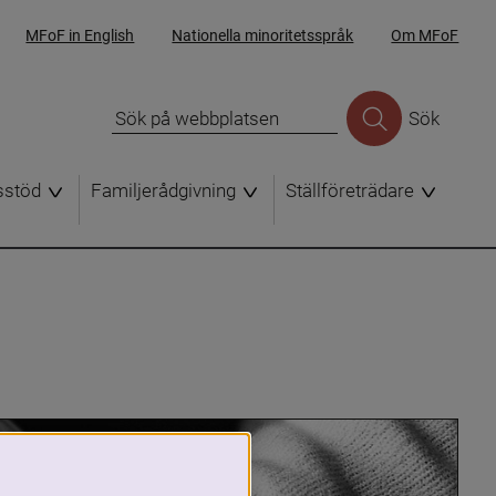
MFoF in English
Nationella minoritetsspråk
Om MFoF
Sök
sstöd
Familjerådgivning
Ställföreträdare