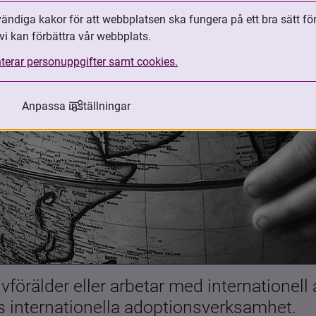
ndiga kakor för att webbplatsen ska fungera på ett bra sätt fö
vi kan förbättra vår webbplats.
terar personuppgifter samt cookies.
Anpassa inställningar
förälder eller arbetar med internationell
es internationella adoptionsverksamhet.