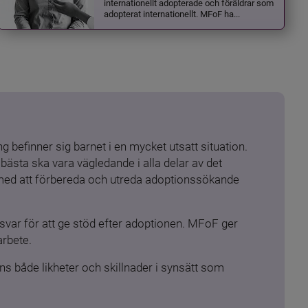
internationellt adopterade och föräldrar som
adopterat internationellt. MFoF ha...
 befinner sig barnet i en mycket utsatt situation. 
ästa ska vara vägledande i alla delar av det 
 med att förbereda och utreda adoptionssökande 
ar för att ge stöd efter adoptionen. MFoF ger 
arbete.
s både likheter och skillnader i synsätt som 