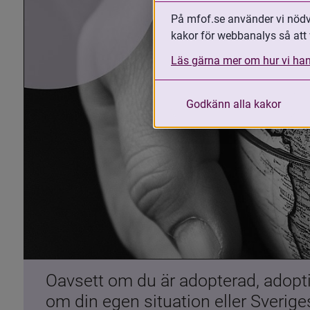
På mfof.se använder vi nödvä
kakor för webbanalys så att 
Läs gärna mer om hur vi han
Godkänn alla kakor
Oavsett om du är adopterad, adoptiv
om din egen situation eller Sverig