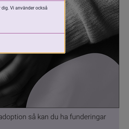
r dig. Vi använder också
 adoption så kan du ha funderingar 