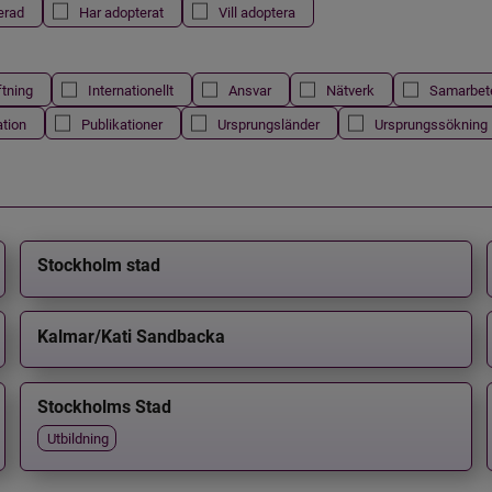
erad
Har adopterat
Vill adoptera
ftning
Internationellt
Ansvar
Nätverk
Samarbet
ation
Publikationer
Ursprungsländer
Ursprungssökning
Stockholm stad
Kalmar/Kati Sandbacka
Stockholms Stad
Utbildning