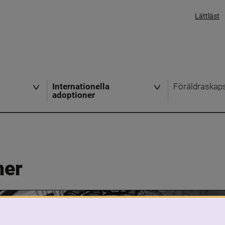
Lättläst
Internationella
Föräldraskap
adoptioner
ner