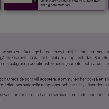
det kunskapsmaterial som MFoF tagit fram
för dig som möter ad...
ion vara ett sätt att ge barnet en ny familj. I detta sammanhang
gå före barnets bästa när beslut om adoption fattas. Barnets b
barnets bakgrund, i adoptionsförmedlingsarbetet och i arbetet
och utreda de som vill adoptera. Kommunen har också ett ansv
medlar internationella adoptioner och har tillsyn över deras 
 på vad som är barnets bästa i samband med adoption. Det finn
.