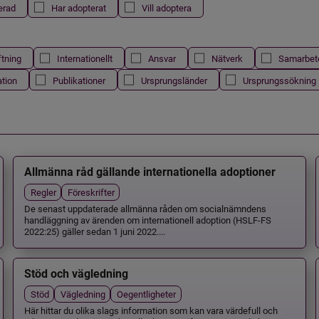
erad
Har adopterat
Vill adoptera
ftning
Internationellt
Ansvar
Nätverk
Samarbet
ation
Publikationer
Ursprungsländer
Ursprungssökning
Allmänna råd gällande internationella adoptioner
Regler
Föreskrifter
De senast uppdaterade allmänna råden om socialnämndens
handläggning av ärenden om internationell adoption (HSLF-FS
2022:25) gäller sedan 1 juni 2022....
Stöd och vägledning
Stöd
Vägledning
Oegentligheter
Här hittar du olika slags information som kan vara värdefull och