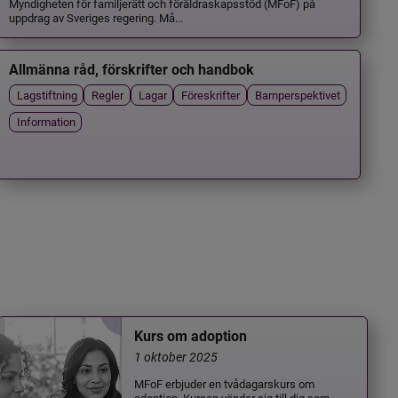
Myndigheten för familjerätt och föräldraskapsstöd (MFoF) på
uppdrag av Sveriges regering. Må...
Allmänna råd, förskrifter och handbok
Lagstiftning
Regler
Lagar
Föreskrifter
Barnperspektivet
Information
Kurs om adoption
1 oktober 2025
MFoF erbjuder en tvådagarskurs om
adoption. Kursen vänder sig till dig som