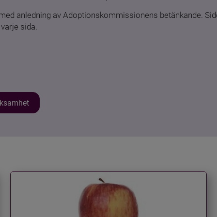
n med anledning av Adoptionskommissionens betänkande. Sido
varje sida.
erksamhet