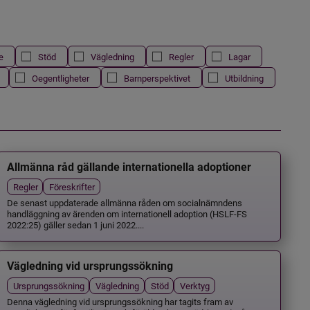
e
Stöd
Vägledning
Regler
Lagar
Oegentligheter
Barnperspektivet
Utbildning
Allmänna råd gällande internationella adoptioner
Regler
Föreskrifter
De senast uppdaterade allmänna råden om socialnämndens
handläggning av ärenden om internationell adoption (HSLF-FS
2022:25) gäller sedan 1 juni 2022....
Vägledning vid ursprungssökning
Ursprungssökning
Vägledning
Stöd
Verktyg
Denna vägledning vid ursprungssökning har tagits fram av