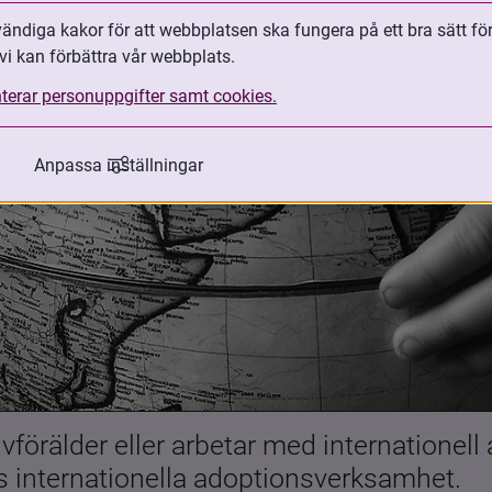
ndiga kakor för att webbplatsen ska fungera på ett bra sätt fö
vi kan förbättra vår webbplats.
terar personuppgifter samt cookies.
Anpassa inställningar
förälder eller arbetar med internationell
es internationella adoptionsverksamhet.