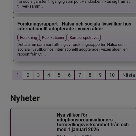
för socialtjänsten tillgänglig som pdf. Handboken riktar sig främst
till verksamm...
Forskningsrapport - Hälsa och sociala livsvillkor hos
internationellt adopterade i vuxen ålder
Forskning
Publikationer
Barnperspektivet
Detta är en sammanfattning av forskningsrapporten Hälsa och
sociala livsvillkor hos internationellt adopterade i vuxen ålder , en
rapport från CH...
1
2
3
4
5
6
7
8
9
10
Nästa
Nyheter
Nya villkor för
adoptionsorganisationers
förmedlingsverksamhet från och
med 1 januari 2026