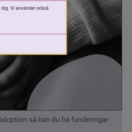
r dig. Vi använder också
 adoption så kan du ha funderingar 