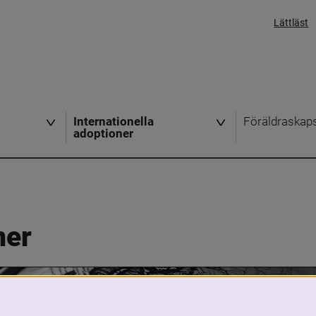
Lättläst
Internationella
Föräldraskap
adoptioner
ner