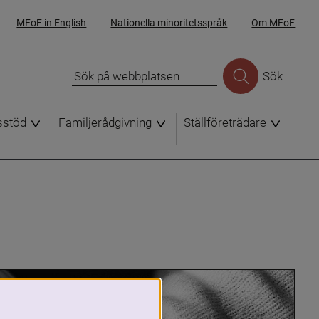
MFoF in English
Nationella minoritetsspråk
Om MFoF
Sök
sstöd
Familjerådgivning
Ställföreträdare