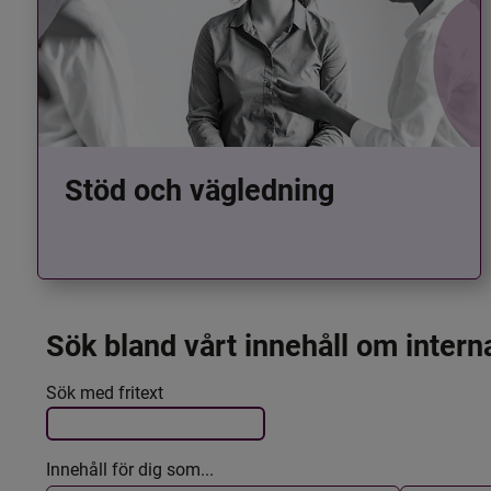
Stöd och vägledning
Sök bland vårt innehåll om intern
Det här formuläret postas automatiskt
Filtrera resultatet
Sök med fritext
Innehåll för dig som...