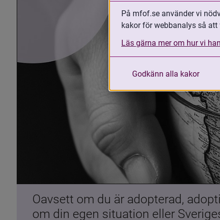
På mfof.se använder vi nödvä
kakor för webbanalys så att 
Läs gärna mer om hur vi han
Godkänn alla kakor
Oavsett om du är adopterad, adoptiv
om din egen situation eller Sverig