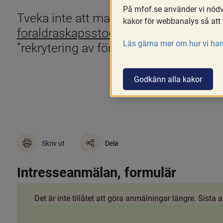
På mfof.se använder vi nödvä
kakor för webbanalys så att 
foraldraskapsstod@mfof.se
 (märk äm
Läs gärna mer om hur vi han
”rekrytering av föräldrar”)
Godkänn alla kakor
Skriv ut
Dela
Intresseanmälan, formulär
Det är inte tillåtet att göra anmälningar längre. Sist