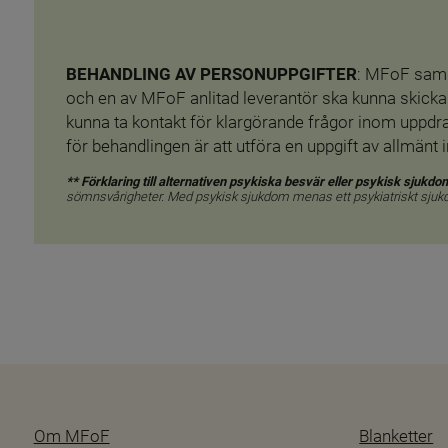
BEHANDLING AV PERSONUPPGIFTER
: MFoF samla
och en av MFoF anlitad leverantör ska kunna skicka 
kunna ta kontakt för klargörande frågor inom uppdra
för behandlingen är att utföra en uppgift av allmän
** Förklaring till alternativen psykiska besvär eller psykisk sjukdom
sömnsvårigheter. Med psykisk sjukdom menas ett psykiatriskt sjukdo
Om MFoF
Blanketter