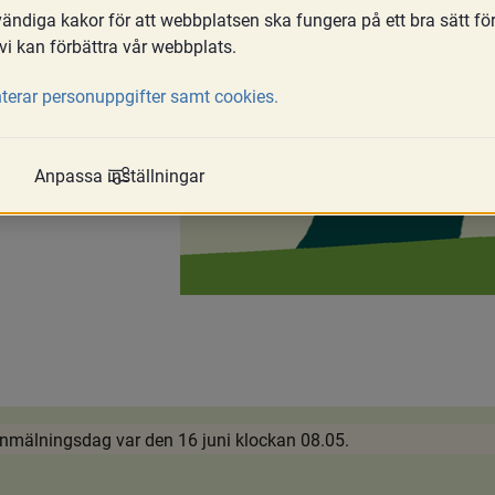
ndiga kakor för att webbplatsen ska fungera på ett bra sätt fö
Tveka inte att maila oss om du funderar över något; 
vi kan förbättra vår webbplats.
nesraden 
terar personuppgifter samt cookies.
Anpassa inställningar
a anmälningsdag var den 16 juni klockan 08.05.