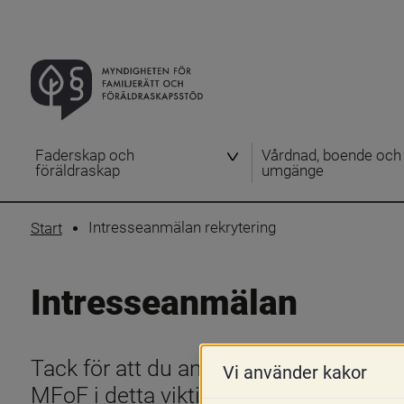
Faderskap och
Vårdnad, boende och
föräldraskap
umgänge
Intresseanmälan rekrytering
Start
Intresseanmälan
Tack för att du anmäler ditt intresse till
Vi använder kakor
MFoF i detta viktiga arbete!