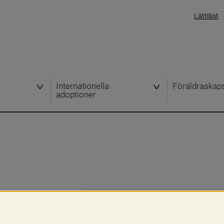
Lättläst
Internationella
Föräldraskap
adoptioner
 att hjälpa 