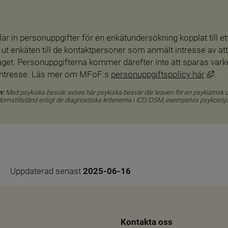
r in personuppgifter för en enkätundersökning kopplat till e
ut enkäten till de kontaktpersoner som anmält intresse av att
get. Personuppgifterna kommer därefter inte att sparas varken
Län
t intresse. Läs mer om MFoF:s 
personuppgiftspolicy här
.
: 
Med psykiska besvär avses här psykiska besvär där kraven för en psykiatrisk dia
mstillstånd enligt de diagnostiska kriterierna i ICD/DSM, exempelvis psykossj
Uppdaterad senast 
2025-06-16
Kontakta oss