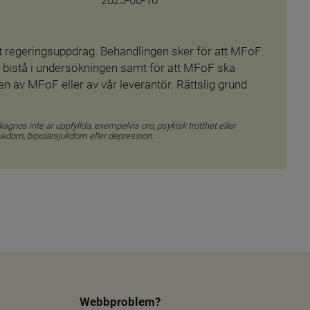
tt regeringsuppdrag. Behandlingen sker för att MFoF 
 bistå i undersökningen samt för att MFoF ska 
 av MFoF eller av vår leverantör. Rättslig grund 
k till annan webbplats, öppnas i nytt fönster.
gnos inte är uppfyllda, exempelvis oro, psykisk trötthet eller 
ukdom, bipolärsjukdom eller depression.
Webbproblem?