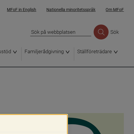
MFoF in English
Nationella minoritetsspråk
Om MFoF
Sök
sstöd
Familjerådgivning
Ställföreträdare