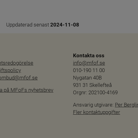
Uppdaterad senast 
2024-11-08
Kontakta oss
hetsredogörelse
info@mfof.se
ftspolicy
010-190 11 00
sombud@mfof.se
Nygatan 40B
931 31 Skellefteå
a på MFoFs nyhetsbrev
Orgnr: 202100-4169
Ansvarig utgivare: 
Per Bergli
Fler kontaktuppgifter