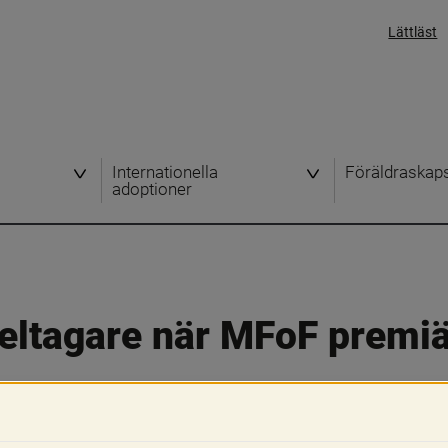
Lättläst
Internationella
Föräldraskap
adoptioner
eltagare när MFoF premiä