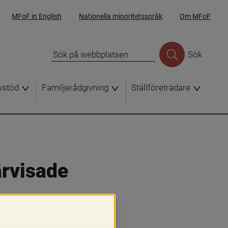
MFoF in English
Nationella minoritetsspråk
Om MFoF
Sök
sstöd
Familjerådgivning
Ställföreträdare
rvisade 