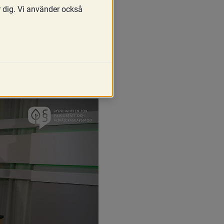
r dig. Vi använder också
nledde MFoF:s 
gioner bättre 
rat arbete med 