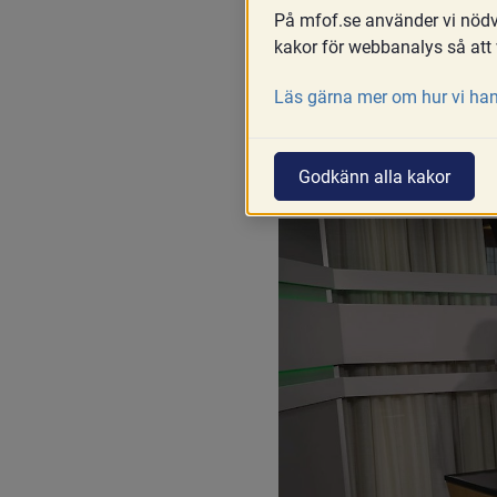
På mfof.se använder vi nödvä
Skriv ut
Del
kakor för webbanalys så att 
Jämställdhets- oc
Läs gärna mer om hur vi han
webbinarie om Nex
möjligheter till e
Godkänn alla kakor
föräldraskapsstöd 