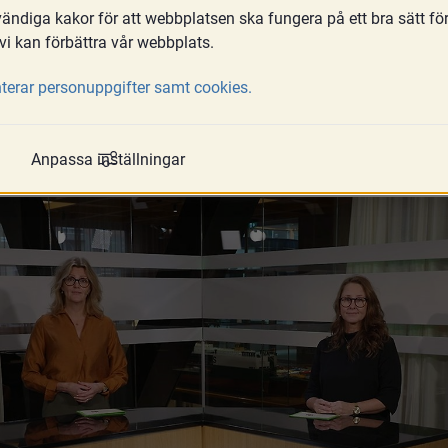
ndiga kakor för att webbplatsen ska fungera på ett bra sätt fö
a
vi kan förbättra vår webbplats.
h arbetslivsminister Paulina Brandberg i
terar personuppgifter samt cookies.
um, ett verktyg som ger kommuner och re
tt sammanlänkat, hållbart och systematise
Anpassa inställningar
mot hedersrelaterat våld och förtryck.