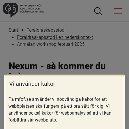
Öppna
Öppna
Menyn
sökrutan
Start
Föräldraskapsstöd
Föräldraskapsstöd i en hederskontext
Anmälan workshop februari 2025
Nexum - så kommer du 
igång
Vi använder kakor
På mfof.se använder vi nödvändiga kakor för att
webbplatsen ska fungera på ett bra sätt för dig. Vi
använder också kakor för webbanalys så att vi kan
förbättra vår webbplats.