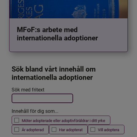
MFoF:s arbete med
internationella adoptioner
Sök bland vårt innehåll om 
internationella adoptioner
Det här formuläret postas automatiskt
Sök med fritext
Filtrera resultatet
Innehåll för dig som...
Möter adopterade eller adoptivföräldrar i ditt yrke
Är adopterad
Har adopterat
Vill adoptera