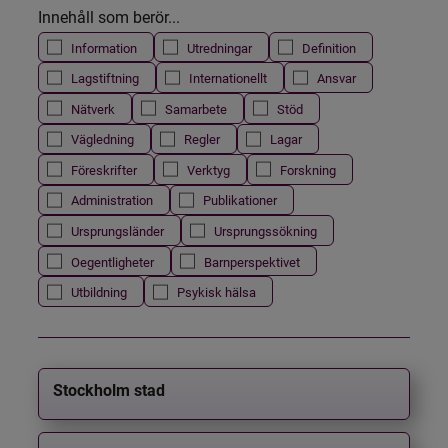
Innehåll som berör...
Information
Utredningar
Definition
Lagstiftning
Internationellt
Ansvar
Nätverk
Samarbete
Stöd
Vägledning
Regler
Lagar
Föreskrifter
Verktyg
Forskning
Administration
Publikationer
Ursprungsländer
Ursprungssökning
Oegentligheter
Barnperspektivet
Utbildning
Psykisk hälsa
Stockholm stad