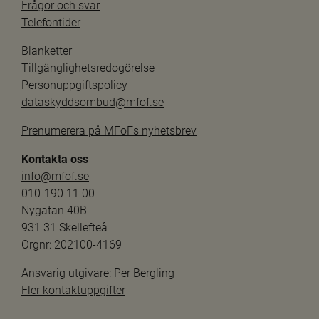
Frågor och svar
Telefontider
Blanketter
Tillgänglighetsredogörelse
Personuppgiftspolicy
dataskyddsombud@mfof.se
Prenumerera på MFoFs nyhetsbrev
Kontakta oss
info@mfof.se
010-190 11 00
Nygatan 40B
931 31 Skellefteå
Orgnr: 202100-4169
Ansvarig utgivare: 
Per Bergling
Fler kontaktuppgifter