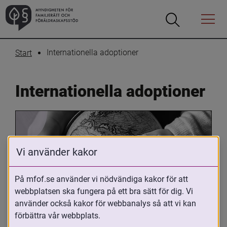
Öppna
Öppna
Menyn
sökrutan
Internationella adoptioner
Start
Internationella adoptioner
Vi använder kakor
På mfof.se använder vi nödvändiga kakor för att
webbplatsen ska fungera på ett bra sätt för dig. Vi
Oavsett om du är adopterad, 
använder också kakor för webbanalys så att vi kan
adoptivförälder eller arbetar med 
förbättra vår webbplats.
internationell adoption så kan du ha 