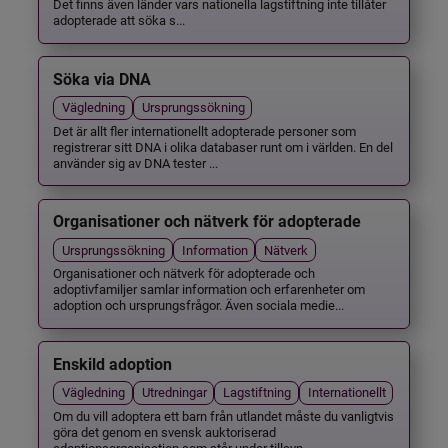
Det finns även länder vars nationella lagstiftning inte tillåter
adopterade att söka s...
Söka via DNA
Vägledning
Ursprungssökning
Det är allt fler internationellt adopterade personer som
registrerar sitt DNA i olika databaser runt om i världen. En del
använder sig av DNA tester ...
Organisationer och nätverk för adopterade
Ursprungssökning
Information
Nätverk
Organisationer och nätverk för adopterade och
adoptivfamiljer samlar information och erfarenheter om
adoption och ursprungsfrågor. Även sociala medie...
Enskild adoption
Vägledning
Utredningar
Lagstiftning
Internationellt
Om du vill adoptera ett barn från utlandet måste du vanligtvis
göra det genom en svensk auktoriserad
adoptionsorganisation som står under tillsyn ...