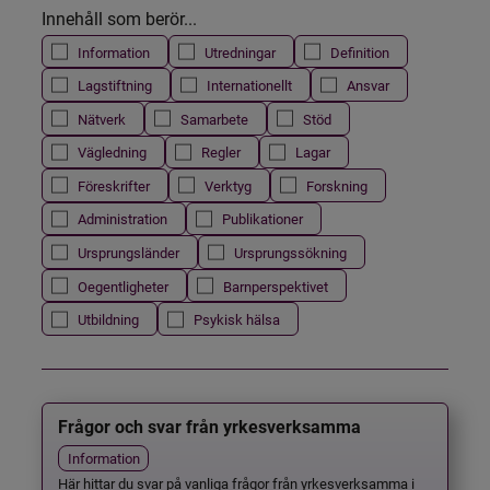
Innehåll som berör...
Information
Utredningar
Definition
Lagstiftning
Internationellt
Ansvar
Nätverk
Samarbete
Stöd
Vägledning
Regler
Lagar
Föreskrifter
Verktyg
Forskning
Administration
Publikationer
Ursprungsländer
Ursprungssökning
Oegentligheter
Barnperspektivet
Utbildning
Psykisk hälsa
Frågor och svar från yrkesverksamma
Information
Här hittar du svar på vanliga frågor från yrkesverksamma i