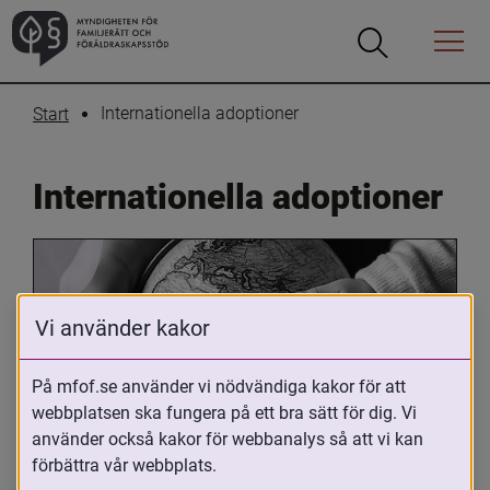
Öppna
Öppna
Menyn
sökrutan
Internationella adoptioner
Start
Internationella adoptioner
Vi använder kakor
På mfof.se använder vi nödvändiga kakor för att
webbplatsen ska fungera på ett bra sätt för dig. Vi
Oavsett om du är adopterad, 
använder också kakor för webbanalys så att vi kan
adoptivförälder eller arbetar med 
förbättra vår webbplats.
internationell adoption så kan du ha 