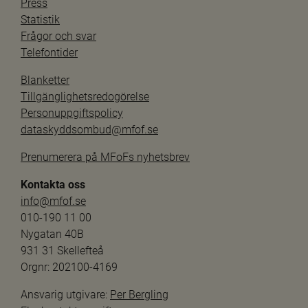
Press
Statistik
Frågor och svar
Telefontider
Blanketter
Tillgänglighetsredogörelse
Personuppgiftspolicy
dataskyddsombud@mfof.se
Prenumerera på MFoFs nyhetsbrev
Kontakta oss
info@mfof.se
010-190 11 00
Nygatan 40B
931 31 Skellefteå
Orgnr: 202100-4169
Ansvarig utgivare: 
Per Bergling