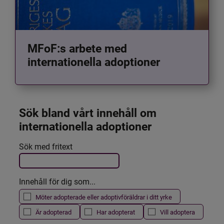
MFoF:s arbete med
internationella adoptioner
Sök bland vårt innehåll om 
internationella adoptioner
Det här formuläret postas automatiskt
Sök med fritext
Filtrera resultatet
Innehåll för dig som...
Möter adopterade eller adoptivföräldrar i ditt yrke
Är adopterad
Har adopterat
Vill adoptera