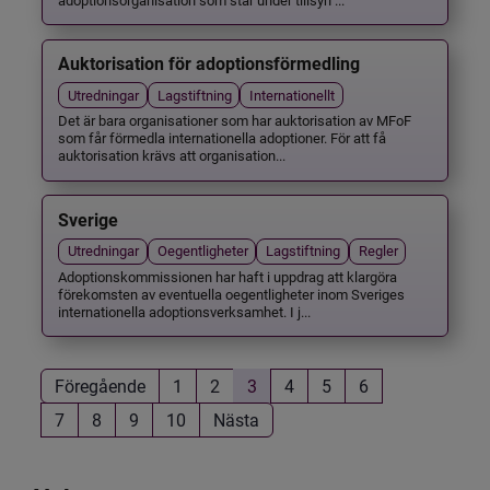
Auktorisation för adoptionsförmedling
Utredningar
Lagstiftning
Internationellt
Det är bara organisationer som har auktorisation av MFoF
som får förmedla internationella adoptioner. För att få
auktorisation krävs att organisation...
Sverige
Utredningar
Oegentligheter
Lagstiftning
Regler
Adoptionskommissionen har haft i uppdrag att klargöra
förekomsten av eventuella oegentligheter inom Sveriges
internationella adoptionsverksamhet. I j...
Föregående
1
2
3
4
5
6
7
8
9
10
Nästa