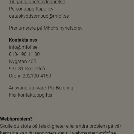
Tillgänglighetsredogörelse
Personuppgiftspolicy
dataskyddsombud@mfof.se
Prenumerera på MFoFs nyhetsbrev
Kontakta oss
info@mfof.se
010-190 11 00
Nygatan 40B
931 31 Skellefteå
Orgnr: 202100-4169
Ansvarig utgivare: 
Per Bergling
Fler kontaktuppgifter
Webbproblem?
Skulle du stöta på felaktigheter eller andra problem på vår 
hemsida kan du rapportera det till 
webmaster@mfof.se