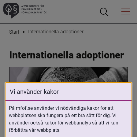
Öppna
Öppna
Menyn
sökrutan
Internationella adoptioner
Start
Internationella adoptioner
Vi använder kakor
På mfof.se använder vi nödvändiga kakor för att
webbplatsen ska fungera på ett bra sätt för dig. Vi
Oavsett om du är adopterad, 
använder också kakor för webbanalys så att vi kan
adoptivförälder eller arbetar med 
förbättra vår webbplats.
internationell adoption så kan du ha 