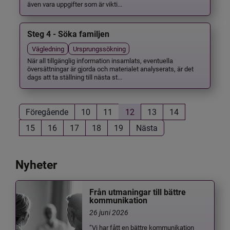
även vara uppgifter som är vikti...
Steg 4 - Söka familjen
Vägledning
Ursprungssökning
När all tillgänglig information insamlats, eventuella
översättningar är gjorda och materialet analyserats, är det
dags att ta ställning till nästa st...
Föregående
10
11
12
13
14
15
16
17
18
19
Nästa
Nyheter
Från utmaningar till bättre
kommunikation
26 juni 2026
”Vi har fått en bättre kommunikation