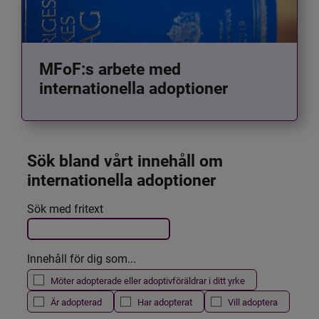
MFoF:s arbete med
internationella adoptioner
Sök bland vårt innehåll om 
internationella adoptioner
Det här formuläret postas automatiskt
Sök med fritext
Filtrera resultatet
Innehåll för dig som...
Möter adopterade eller adoptivföräldrar i ditt yrke
Är adopterad
Har adopterat
Vill adoptera