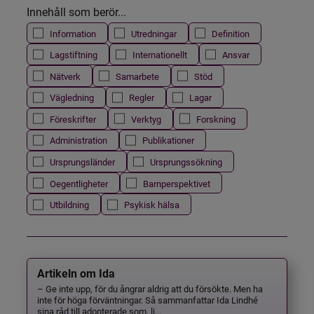
Innehåll som berör...
Information
Utredningar
Definition
Lagstiftning
Internationellt
Ansvar
Nätverk
Samarbete
Stöd
Vägledning
Regler
Lagar
Föreskrifter
Verktyg
Forskning
Administration
Publikationer
Ursprungsländer
Ursprungssökning
Oegentligheter
Barnperspektivet
Utbildning
Psykisk hälsa
Artikeln om Ida
– Ge inte upp, för du ångrar aldrig att du försökte. Men ha
inte för höga förväntningar. Så sammanfattar Ida Lindhé
sina råd till adopterade som, li...