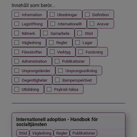
Innehåll som berör...
Information
Utredningar
Definition
Lagstiftning
Internationellt
Ansvar
Nätverk
Samarbete
Stöd
Vägledning
Regler
Lagar
Föreskrifter
Verktyg
Forskning
Administration
Publikationer
Ursprungsländer
Ursprungssökning
Oegentligheter
Barnperspektivet
Utbildning
Psykisk hälsa
Internationell adoption - Handbok för
socialtjänsten
Stöd
Vägledning
Regler
Publikationer