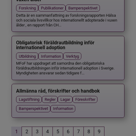
Forskning
Publikationer
Barnperspektivet
Detta är en sammanfattning av forskningsrapporten Hälsa
och sociala livsvillkor hos internationellt adopterade i vuxen
ålder , en rapport från CH...
Obligatorisk föräldrautbildning inför
internationell adoption
Utbildning
Information
Verktyg
MFoF har uppdraget att samordna den obligatoriska
föräldrautbildningen inför internationell adoption i Sverige.
Myndigheten ansvarar sedan tidigare f...
Allmänna råd, förskrifter och handbok
Lagstiftning
Regler
Lagar
Föreskrifter
Barnperspektivet
Information
1
2
3
4
5
6
7
8
9