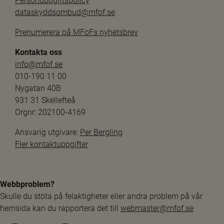
Personuppgiftspolicy
dataskyddsombud@mfof.se
Prenumerera på MFoFs nyhetsbrev
Kontakta oss
info@mfof.se
010-190 11 00
Nygatan 40B
931 31 Skellefteå
Orgnr: 202100-4169
Ansvarig utgivare: 
Per Bergling
Fler kontaktuppgifter
Webbproblem?
Skulle du stöta på felaktigheter eller andra problem på vår 
hemsida kan du rapportera det till 
webmaster@mfof.se