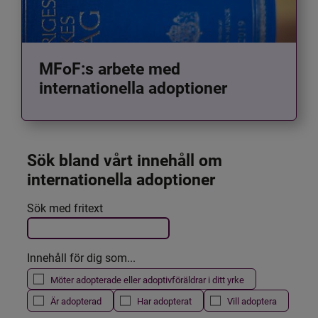
MFoF:s arbete med
internationella adoptioner
Sök bland vårt innehåll om 
internationella adoptioner
Det här formuläret postas automatiskt
Sök med fritext
Filtrera resultatet
Innehåll för dig som...
Möter adopterade eller adoptivföräldrar i ditt yrke
Är adopterad
Har adopterat
Vill adoptera