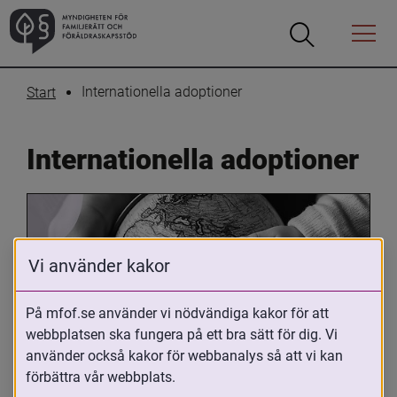
Öppna
Öppna
Menyn
sökrutan
Internationella adoptioner
Start
Internationella adoptioner
Vi använder kakor
På mfof.se använder vi nödvändiga kakor för att
webbplatsen ska fungera på ett bra sätt för dig. Vi
Oavsett om du är adopterad, 
använder också kakor för webbanalys så att vi kan
adoptivförälder eller arbetar med 
förbättra vår webbplats.
internationell adoption så kan du ha 