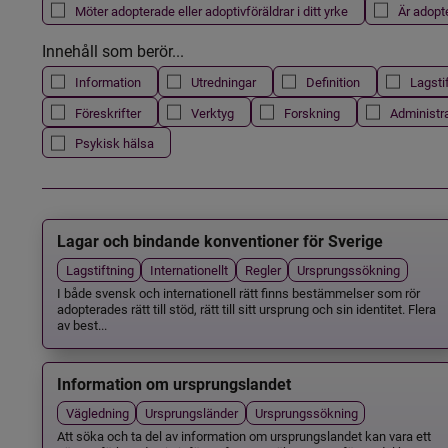
Möter adopterade eller adoptivföräldrar i ditt yrke
Är adopt
Innehåll som berör...
Information
Utredningar
Definition
Lagsti
Föreskrifter
Verktyg
Forskning
Administr
Psykisk hälsa
Lagar och bindande konventioner för Sverige
Lagstiftning
Internationellt
Regler
Ursprungssökning
I både svensk och internationell rätt finns bestämmelser som rör
adopterades rätt till stöd, rätt till sitt ursprung och sin identitet. Flera
av best...
Information om ursprungslandet
Vägledning
Ursprungsländer
Ursprungssökning
Att söka och ta del av information om ursprungslandet kan vara ett