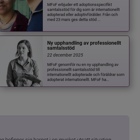
MFoF erbjuder ett adoptionsspecifikt
samtalsstöd för dig som är internationellt
adopterad eller adoptivförälder. Från och
med 23 mars ges detta stöd ...
Ny upphandling av professionellt
samtalsstöd
22 december 2025
MFoF genomför nu en ny upphandling av
professionellt samtalsstöd till
internationellt adopterade och föräldrar som
adopterat internationellt. MFoF ha...
 befinner sig barnet i en mycket utsatt situation. 