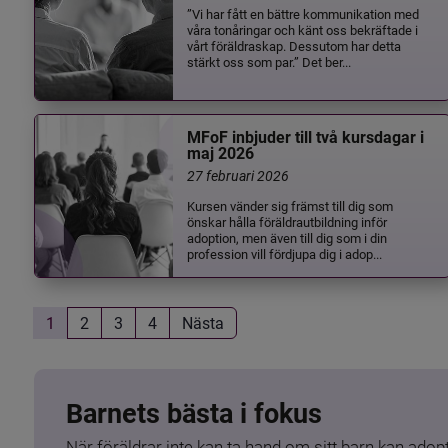
”Vi har fått en bättre kommunikation med
våra tonåringar och känt oss bekräftade i
vårt föräldraskap. Dessutom har detta
stärkt oss som par.” Det ber...
MFoF inbjuder till två kursdagar i
maj 2026
27 februari 2026
Kursen vänder sig främst till dig som
önskar hålla föräldrautbildning inför
adoption, men även till dig som i din
profession vill fördjupa dig i adop...
1
2
3
4
Nästa
Barnets bästa i fokus
När föräldrar inte kan ta hand om sitt barn kan adopt