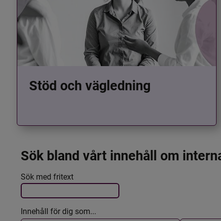
Stöd och vägledning
Sök bland vårt innehåll om intern
Det här formuläret postas automatiskt
Filtrera resultatet
Sök med fritext
Innehåll för dig som...