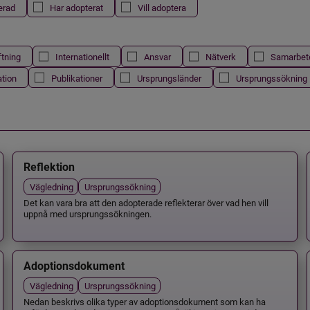
erad
Har adopterat
Vill adoptera
ftning
Internationellt
Ansvar
Nätverk
Samarbet
ation
Publikationer
Ursprungsländer
Ursprungssökning
Reflektion
Vägledning
Ursprungssökning
Det kan vara bra att den adopterade reflekterar över vad hen vill
uppnå med ursprungssökningen.
Adoptionsdokument
Vägledning
Ursprungssökning
Nedan beskrivs olika typer av adoptionsdokument som kan ha