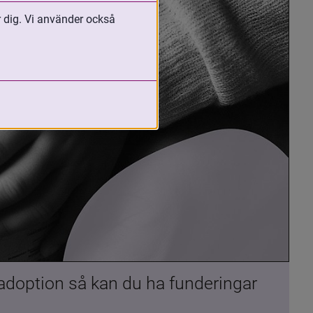
r dig. Vi använder också
 adoption så kan du ha funderingar 