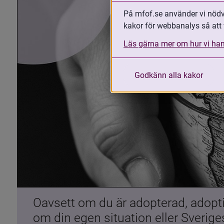
På mfof.se använder vi nödvä
kakor för webbanalys så att 
Läs gärna mer om hur vi han
Godkänn alla kakor
Oavsett om du är adopterad, adoptiv
om din egen situation eller Sverig