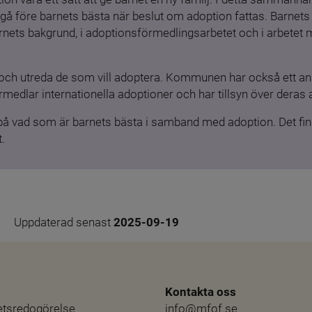
gå före barnets bästa när beslut om adoption fattas. Barnets b
barnets bakgrund, i adoptionsförmedlingsarbetet och i arbetet
och utreda de som vill adoptera. Kommunen har också ett ansv
medlar internationella adoptioner och har tillsyn över deras 
 på vad som är barnets bästa i samband med adoption. Det finn
.
Uppdaterad senast 
2025-09-19
Kontakta oss
hetsredogörelse
info@mfof.se