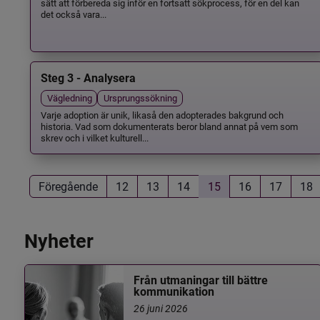
sätt att förbereda sig inför en fortsatt sökprocess, för en del kan
det också vara...
Steg 3 - Analysera
Vägledning
Ursprungssökning
Varje adoption är unik, likaså den adopterades bakgrund och
historia. Vad som dokumenterats beror bland annat på vem som
skrev och i vilket kulturell...
Föregående
12
13
14
15
16
17
18
Nyheter
Från utmaningar till bättre
kommunikation
26 juni 2026