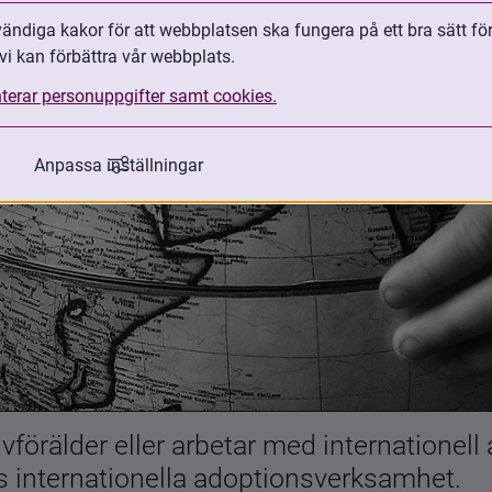
ndiga kakor för att webbplatsen ska fungera på ett bra sätt fö
vi kan förbättra vår webbplats.
terar personuppgifter samt cookies.
Anpassa inställningar
förälder eller arbetar med internationell
es internationella adoptionsverksamhet.