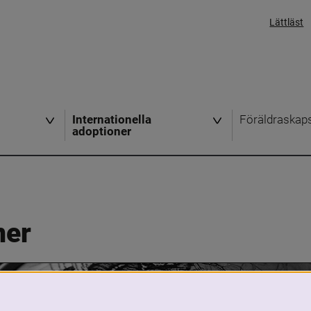
Lättläst
Internationella
Föräldraskap
adoptioner
ner