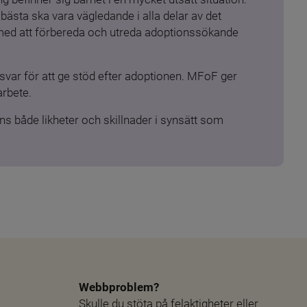
ästa ska vara vägledande i alla delar av det 
 med att förbereda och utreda adoptionssökande 
ar för att ge stöd efter adoptionen. MFoF ger 
arbete.
s både likheter och skillnader i synsätt som 
Webbproblem?
Skulle du stöta på felaktigheter eller 