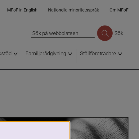
MFoF in English
Nationella minoritetsspråk
Om MFoF
Sök
sstöd
Familjerådgivning
Ställföreträdare