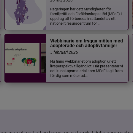
Regeringen har gett Myndigheten för
familjerätt och Föräldraskapsstöd (MFoF) i
uppdrag att förbereda inrättandet av ett
nationellt resurscentrum för ...
Webbinarie om trygga möten med
adopterade och adoptivfamiljer
5 februari 2026
Nu finns webbinariet om adoption ur ett
livsperspektiv tillgängligt. Här presenterar vi
det kunskapsmaterial som MFoF tagit fram
för dig som möter ad...
ion vara ett sätt att ge barnet en ny familj. I detta sammanhang