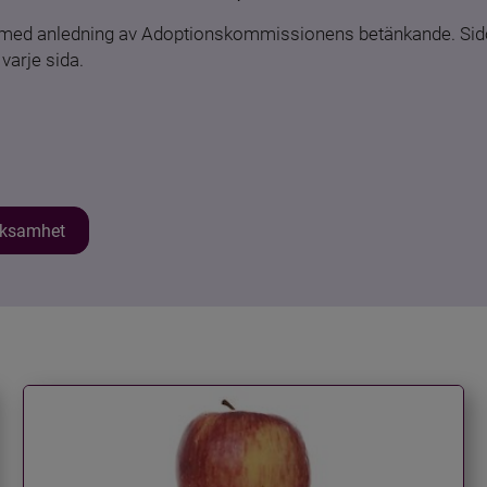
n med anledning av Adoptionskommissionens betänkande. Sido
varje sida.
erksamhet