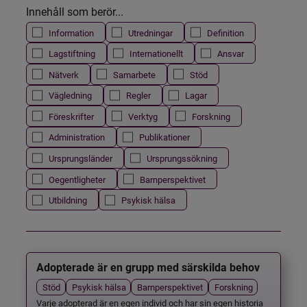
Innehåll som berör...
Information
Utredningar
Definition
Lagstiftning
Internationellt
Ansvar
Nätverk
Samarbete
Stöd
Vägledning
Regler
Lagar
Föreskrifter
Verktyg
Forskning
Administration
Publikationer
Ursprungsländer
Ursprungssökning
Oegentligheter
Barnperspektivet
Utbildning
Psykisk hälsa
Adopterade är en grupp med särskilda behov
Stöd
Psykisk hälsa
Barnperspektivet
Forskning
Varje adopterad är en egen individ och har sin egen historia