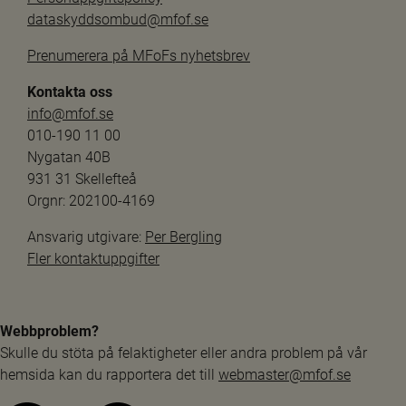
dataskyddsombud@mfof.se
Prenumerera på MFoFs nyhetsbrev
Kontakta oss
info@mfof.se
010-190 11 00
Nygatan 40B
931 31 Skellefteå
Orgnr: 202100-4169
Ansvarig utgivare: 
Per Bergling
Fler kontaktuppgifter
Webbproblem?
Skulle du stöta på felaktigheter eller andra problem på vår 
hemsida kan du rapportera det till 
webmaster@mfof.se