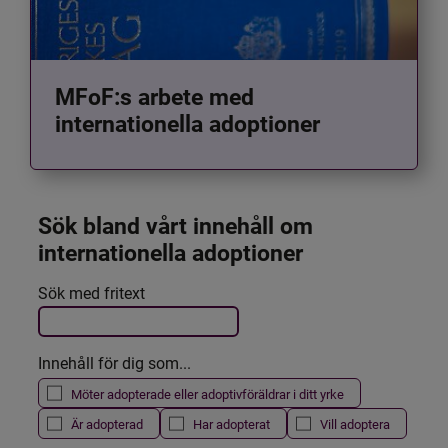
MFoF:s arbete med
internationella adoptioner
Sök bland vårt innehåll om 
internationella adoptioner
Det här formuläret postas automatiskt
Sök med fritext
Filtrera resultatet
Innehåll för dig som...
Möter adopterade eller adoptivföräldrar i ditt yrke
Är adopterad
Har adopterat
Vill adoptera