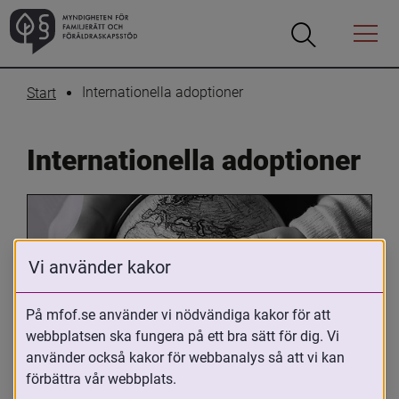
Öppna
Öppna
Menyn
sökrutan
Internationella adoptioner
Start
Internationella adoptioner
Vi använder kakor
På mfof.se använder vi nödvändiga kakor för att
webbplatsen ska fungera på ett bra sätt för dig. Vi
Oavsett om du är adopterad, 
använder också kakor för webbanalys så att vi kan
adoptivförälder eller arbetar med 
förbättra vår webbplats.
internationell adoption så kan du ha 