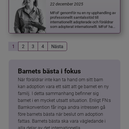
22 december 2025
MFoF genomför nu en ny upphandling av
professionellt samtalsstöd till
internationellt adopterade och föräldrar
som adopterat internationellt. MFoF ha...
1
2
3
4
Nästa
Barnets bästa i fokus
När föräldrar inte kan ta hand om sitt barn 
kan adoption vara ett sätt att ge barnet en ny 
familj. I detta sammanhang befinner sig 
barnet i en mycket utsatt situation. Enligt FN:s 
Barnkonvention får inga andra intressen gå 
före barnets bästa när beslut om adoption 
fattas. Barnets bästa ska vara vägledande i 
alla delar av det internationella 