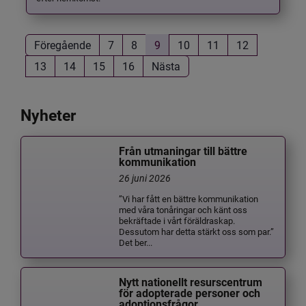
Föregående
7
8
9
10
11
12
13
14
15
16
Nästa
Nyheter
Från utmaningar till bättre
kommunikation
26 juni 2026
”Vi har fått en bättre kommunikation
med våra tonåringar och känt oss
bekräftade i vårt föräldraskap.
Dessutom har detta stärkt oss som par.”
Det ber...
Nytt nationellt resurscentrum
för adopterade personer och
adoptionsfrågor