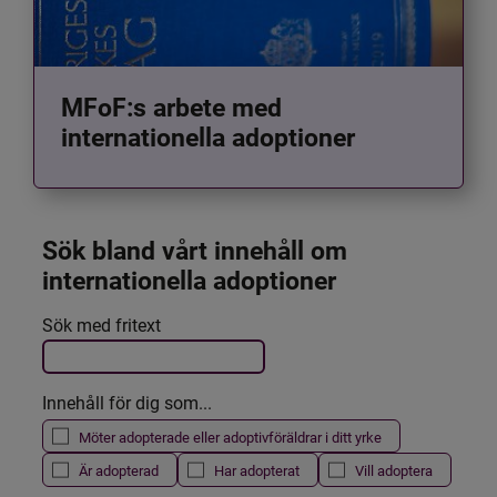
MFoF:s arbete med
internationella adoptioner
Sök bland vårt innehåll om 
internationella adoptioner
Det här formuläret postas automatiskt
Sök med fritext
Filtrera resultatet
Innehåll för dig som...
Möter adopterade eller adoptivföräldrar i ditt yrke
Är adopterad
Har adopterat
Vill adoptera