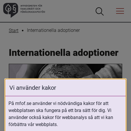
Öppna
Öppna
Menyn
sökrutan
Internationella adoptioner
Start
Internationella adoptioner
Vi använder kakor
På mfof.se använder vi nödvändiga kakor för att
webbplatsen ska fungera på ett bra sätt för dig. Vi
Oavsett om du är adopterad, 
använder också kakor för webbanalys så att vi kan
adoptivförälder eller arbetar med 
förbättra vår webbplats.
internationell adoption så kan du ha 