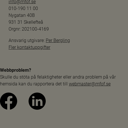
info@mfof.se
010-190 11 00
Nygatan 40B
931 31 Skellefteå
Orgnr: 202100-4169
Ansvarig utgivare: 
Per Bergling
Fler kontaktuppgifter
Webbproblem?
Skulle du stöta på felaktigheter eller andra problem på vår 
hemsida kan du rapportera det till 
webmaster@mfof.se