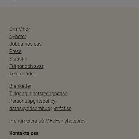
Om MFoF
Nyheter
Jobba hos oss
Press
Statistik
Frågor och svar
Telefontider
Blanketter
Tillgänglighetsredogörelse
Personuppgiftspolicy
dataskyddsombud@mfof.se
Prenumerera på MFoFs nyhetsbrev
Kontakta oss