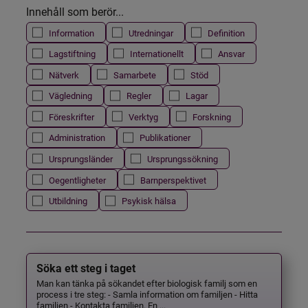
Innehåll som berör...
Information
Utredningar
Definition
Lagstiftning
Internationellt
Ansvar
Nätverk
Samarbete
Stöd
Vägledning
Regler
Lagar
Föreskrifter
Verktyg
Forskning
Administration
Publikationer
Ursprungsländer
Ursprungssökning
Oegentligheter
Barnperspektivet
Utbildning
Psykisk hälsa
Söka ett steg i taget
Man kan tänka på sökandet efter biologisk familj som en
process i tre steg: - Samla information om familjen - Hitta
familjen - Kontakta familjen. En ...