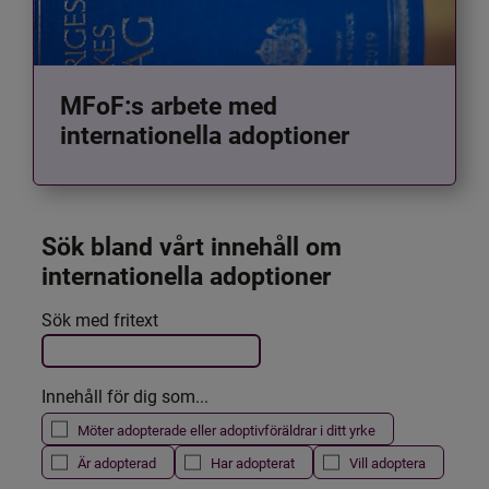
MFoF:s arbete med
internationella adoptioner
Sök bland vårt innehåll om 
internationella adoptioner
Det här formuläret postas automatiskt
Sök med fritext
Filtrera resultatet
Innehåll för dig som...
Möter adopterade eller adoptivföräldrar i ditt yrke
Är adopterad
Har adopterat
Vill adoptera