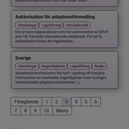
Auktorisation för adoptionsförmedling
Utredningar
Lagstiftning
Internationellt
Det är bara organisationer som har auktorisation av MFoF
som får förmedla internationella adoptioner. För att få
auktorisation krävs att organisation...
Sverige
Utredningar
Oegentligheter
Lagstiftning
Regler
Adoptionskommissionen har haft i uppdrag att klargöra
förekomsten av eventuella oegentligheter inom Sveriges
internationella adoptionsverksamhet. I j...
Föregående
1
2
3
4
5
6
7
8
9
10
Nästa