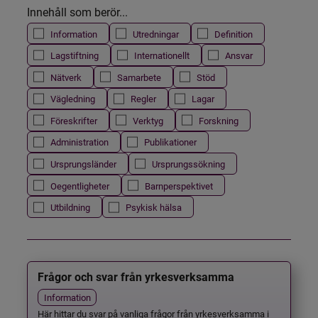
Innehåll som berör...
Information
Utredningar
Definition
Lagstiftning
Internationellt
Ansvar
Nätverk
Samarbete
Stöd
Vägledning
Regler
Lagar
Föreskrifter
Verktyg
Forskning
Administration
Publikationer
Ursprungsländer
Ursprungssökning
Oegentligheter
Barnperspektivet
Utbildning
Psykisk hälsa
Frågor och svar från yrkesverksamma
Information
Här hittar du svar på vanliga frågor från yrkesverksamma i