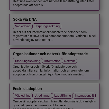
Det finns även länder vars nationella lagstiftning inte tillåter
adopterade att söka s...
Söka via DNA
Vägledning
Ursprungssökning
Det är allt fler internationellt adopterade personer som
registrerar sitt DNA i olika databaser runt om i världen. En del
använder sig av DNA tester ...
Organisationer och nätverk för adopterade
Ursprungssökning
Information
Nätverk
Organisationer och nätverk för adopterade och
adoptivfamiljer samlar information och erfarenheter om
adoption och ursprungsfrågor. Även sociala medie...
Enskild adoption
Vägledning
Utredningar
Lagstiftning
Internationellt
Om du vill adoptera ett barn från utlandet måste du vanligtvis
göra det genom en svensk auktoriserad
adoptionsorganisation som står under tillsyn ...