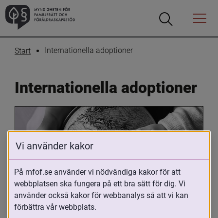
Öppna
Öppna
Menyn
sökrutan
Internationella adoptioner
Start
Internationella adoptioner
Vi använder kakor
På mfof.se använder vi nödvändiga kakor för att
webbplatsen ska fungera på ett bra sätt för dig. Vi
Oavsett om du är adopterad, 
använder också kakor för webbanalys så att vi kan
adoptivförälder eller arbetar med 
förbättra vår webbplats.
internationell adoption så kan du ha 