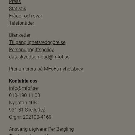
Press
Statistik
Frågor och svar
Telefontider
Blanketter
Tillgänglighetsredogörelse
Personuppgiftspolicy
dataskyddsombud@mfof.se
Prenumerera på MFoFs nyhetsbrev
Kontakta oss
info@mfof.se
010-190 11 00
Nygatan 40B
931 31 Skellefteå
Orgnr: 202100-4169
Ansvarig utgivare: 
Per Bergling