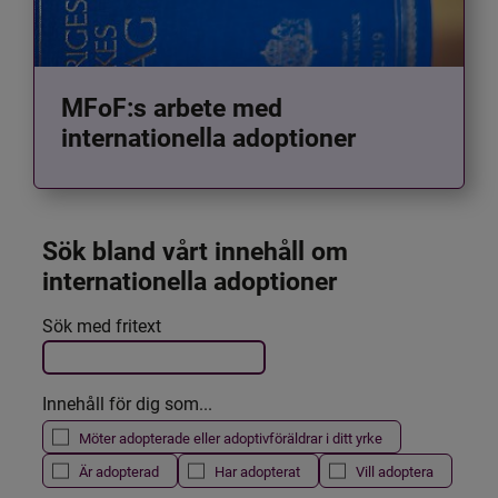
MFoF:s arbete med
internationella adoptioner
Sök bland vårt innehåll om 
internationella adoptioner
Det här formuläret postas automatiskt
Sök med fritext
Filtrera resultatet
Innehåll för dig som...
Möter adopterade eller adoptivföräldrar i ditt yrke
Är adopterad
Har adopterat
Vill adoptera