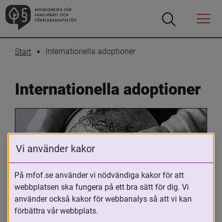
Öppna
Öppna
Menyn
sökrutan
Internationella adoptioner
Start
Internationella adoptioner
Vi använder kakor
På mfof.se använder vi nödvändiga kakor för att
webbplatsen ska fungera på ett bra sätt för dig. Vi
Oavsett om du är adopterad, 
använder också kakor för webbanalys så att vi kan
adoptivförälder eller arbetar med 
förbättra vår webbplats.
internationell adoption så kan du ha 