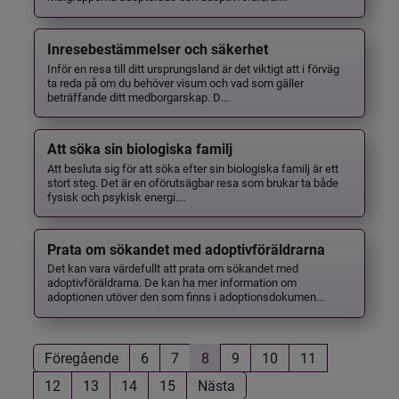
Inresebestämmelser och säkerhet
Inför en resa till ditt ursprungsland är det viktigt att i förväg
ta reda på om du behöver visum och vad som gäller
beträffande ditt medborgarskap. D...
Att söka sin biologiska familj
Att besluta sig för att söka efter sin biologiska familj är ett
stort steg. Det är en oförutsägbar resa som brukar ta både
fysisk och psykisk energi....
Prata om sökandet med adoptivföräldrarna
Det kan vara värdefullt att prata om sökandet med
adoptivföräldrarna. De kan ha mer information om
adoptionen utöver den som finns i adoptionsdokumen...
Föregående
6
7
8
9
10
11
12
13
14
15
Nästa