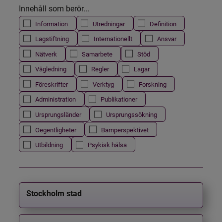
Innehåll som berör...
Information
Utredningar
Definition
Lagstiftning
Internationellt
Ansvar
Nätverk
Samarbete
Stöd
Vägledning
Regler
Lagar
Föreskrifter
Verktyg
Forskning
Administration
Publikationer
Ursprungsländer
Ursprungssökning
Oegentligheter
Barnperspektivet
Utbildning
Psykisk hälsa
Stockholm stad