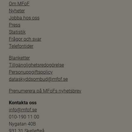
Om MFoF
Nyheter
Jobba hos oss
Press
Statistik
Frågor och svar
Telefontider
Blanketter
Tillgänglighetsredogörelse
Personuppgiftspolicy
dataskyddsombud@mfof.se
Prenumerera på MFoFs nyhetsbrev
Kontakta oss
info@mfof.se
010-190 11 00
Nygatan 40B
931 31 Skellefteå