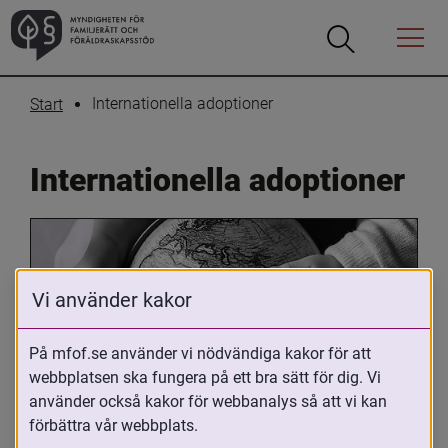
Öppna
Öppna
Menyn
sökrutan
Internationella adoptioner
Start
Internationella adoptioner
Vi använder kakor
På mfof.se använder vi nödvändiga kakor för att
webbplatsen ska fungera på ett bra sätt för dig. Vi
Oavsett om du är adopterad, 
använder också kakor för webbanalys så att vi kan
adoptivförälder eller arbetar med 
förbättra vår webbplats.
internationell adoption så kan du ha 