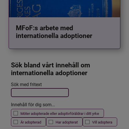
MFoF:s arbete med
internationella adoptioner
Sök bland vårt innehåll om 
internationella adoptioner
Det här formuläret postas automatiskt
Sök med fritext
Filtrera resultatet
Innehåll för dig som...
Möter adopterade eller adoptivföräldrar i ditt yrke
Är adopterad
Har adopterat
Vill adoptera