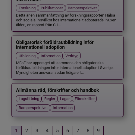
Forskning
Publikationer
Barnperspektivet
Detta är en sammanfattning av forskningsrapporten Hälsa
och sociala livsvillkor hos internationellt adopterade i vuxen
ålder , en rapport från CH...
Obligatorisk föräldrautbildning inför
internationell adoption
Utbildning
Information
Verktyg
MFoF har uppdraget att samordna den obligatoriska
föräldrautbildningen inför internationell adoption i Sverige.
Myndigheten ansvarar sedan tidigare f...
Allmänna råd, förskrifter och handbok
Lagstiftning
Regler
Lagar
Föreskrifter
Barnperspektivet
Information
1
2
3
4
5
6
7
8
9