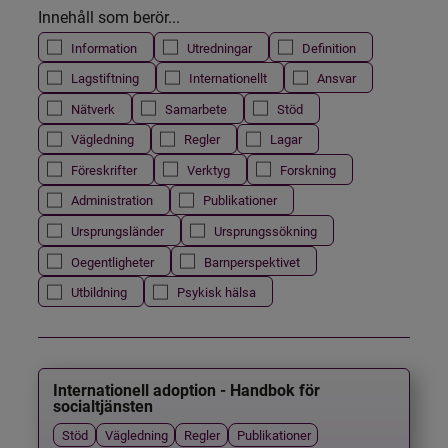
Innehåll som berör...
Information
Utredningar
Definition
Lagstiftning
Internationellt
Ansvar
Nätverk
Samarbete
Stöd
Vägledning
Regler
Lagar
Föreskrifter
Verktyg
Forskning
Administration
Publikationer
Ursprungsländer
Ursprungssökning
Oegentligheter
Barnperspektivet
Utbildning
Psykisk hälsa
Internationell adoption - Handbok för
socialtjänsten
Stöd
Vägledning
Regler
Publikationer