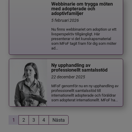
Webbinarie om trygga möten
med adopterade och
adoptivfamiljer
5 februari 2026
Nu finns webbinariet om adoption ur ett
livsperspektiv tillgängligt. Här
presenterar vi det kunskapsmaterial
som MFoF tagit fram för dig som möter
ad...
Ny upphandling av
professionellt samtalsstöd
22 december 2025
MFoF genomför nu en ny upphandling av
professionellt samtalsstöd till
internationellt adopterade och föräldrar
som adopterat internationellt. MFoF ha...
1
2
3
4
Nästa