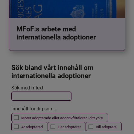
MFoF:s arbete med
internationella adoptioner
Sök bland vårt innehåll om 
internationella adoptioner
Det här formuläret postas automatiskt
Sök med fritext
Filtrera resultatet
Innehåll för dig som...
Möter adopterade eller adoptivföräldrar i ditt yrke
Är adopterad
Har adopterat
Vill adoptera