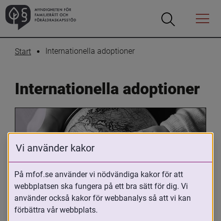
Öppna
Öppna
Menyn
sökrutan
Internationella adoptioner
Start
Internationella adoptioner
Vi använder kakor
På mfof.se använder vi nödvändiga kakor för att
webbplatsen ska fungera på ett bra sätt för dig. Vi
Oavsett om du är adopterad, 
använder också kakor för webbanalys så att vi kan
adoptivförälder eller arbetar med 
förbättra vår webbplats.
internationell adoption så kan du ha 