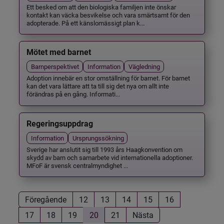
Ett besked om att den biologiska familjen inte önskar
kontakt kan väcka besvikelse och vara smärtsamt för den
adopterade. På ett känslomässigt plan k...
Mötet med barnet
Barnperspektivet
Information
Vägledning
Adoption innebär en stor omställning för barnet. För barnet
kan det vara lättare att ta till sig det nya om allt inte
förändras på en gång. Informati...
Regeringsuppdrag
Information
Ursprungssökning
Sverige har anslutit sig till 1993 års Haagkonvention om
skydd av barn och samarbete vid internationella adoptioner.
MFoF är svensk centralmyndighet ...
Föregående
12
13
14
15
16
17
18
19
20
21
Nästa