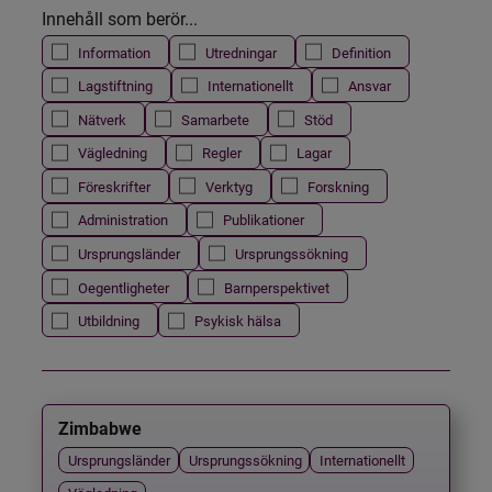
Innehåll som berör...
Information
Utredningar
Definition
Lagstiftning
Internationellt
Ansvar
Nätverk
Samarbete
Stöd
Vägledning
Regler
Lagar
Föreskrifter
Verktyg
Forskning
Administration
Publikationer
Ursprungsländer
Ursprungssökning
Oegentligheter
Barnperspektivet
Utbildning
Psykisk hälsa
Zimbabwe
Ursprungsländer
Ursprungssökning
Internationellt