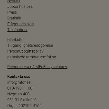
Nyheter
Jobba hos oss
Press
Statistik
Frågor och svar
Telefontider
Blanketter
Tillgänglighetsredogörelse
Personuppgiftspolicy
dataskyddsombud@mfof.se
Prenumerera på MFoFs nyhetsbrev
Kontakta oss
info@mfof.se
010-190 11 00
Nygatan 40B
931 31 Skellefteå
Orgnr: 202100-4169