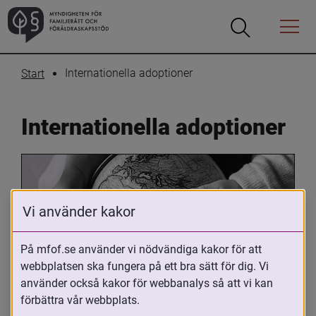
Öppna
Öppna
Menyn
sökrutan
Internationella adoptioner
Start
Internationella adoptioner
Vi använder kakor
På mfof.se använder vi nödvändiga kakor för att
webbplatsen ska fungera på ett bra sätt för dig. Vi
Oavsett om du är adopterad, 
använder också kakor för webbanalys så att vi kan
adoptivförälder eller arbetar med 
förbättra vår webbplats.
internationell adoption så kan du ha 