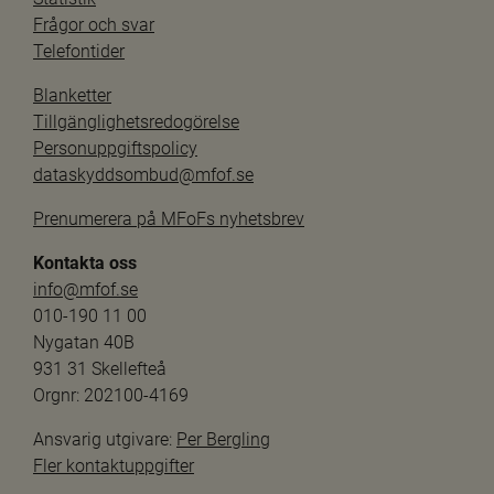
Frågor och svar
Telefontider
Blanketter
Tillgänglighetsredogörelse
Personuppgiftspolicy
dataskyddsombud@mfof.se
Prenumerera på MFoFs nyhetsbrev
Kontakta oss
info@mfof.se
010-190 11 00
Nygatan 40B
931 31 Skellefteå
Orgnr: 202100-4169
Ansvarig utgivare: 
Per Bergling
Fler kontaktuppgifter