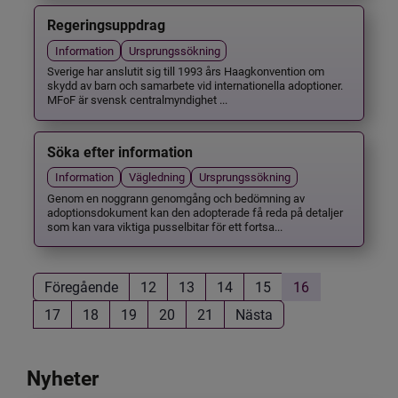
Regeringsuppdrag
Information
Ursprungssökning
Sverige har anslutit sig till 1993 års Haagkonvention om
skydd av barn och samarbete vid internationella adoptioner.
MFoF är svensk centralmyndighet ...
Söka efter information
Information
Vägledning
Ursprungssökning
Genom en noggrann genomgång och bedömning av
adoptionsdokument kan den adopterade få reda på detaljer
som kan vara viktiga pusselbitar för ett fortsa...
Föregående
12
13
14
15
16
17
18
19
20
21
Nästa
Nyheter