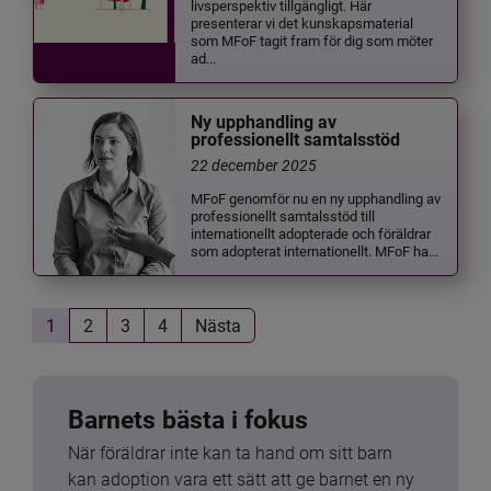
livsperspektiv tillgängligt. Här
presenterar vi det kunskapsmaterial
som MFoF tagit fram för dig som möter
ad...
Ny upphandling av
professionellt samtalsstöd
22 december 2025
MFoF genomför nu en ny upphandling av
professionellt samtalsstöd till
internationellt adopterade och föräldrar
som adopterat internationellt. MFoF ha...
1
2
3
4
Nästa
Barnets bästa i fokus
När föräldrar inte kan ta hand om sitt barn 
kan adoption vara ett sätt att ge barnet en ny 