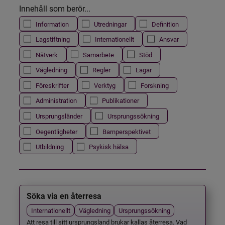
Innehåll som berör...
Information
Utredningar
Definition
Lagstiftning
Internationellt
Ansvar
Nätverk
Samarbete
Stöd
Vägledning
Regler
Lagar
Föreskrifter
Verktyg
Forskning
Administration
Publikationer
Ursprungsländer
Ursprungssökning
Oegentligheter
Barnperspektivet
Utbildning
Psykisk hälsa
Söka via en återresa
Internationellt
Vägledning
Ursprungssökning
Att resa till sitt ursprungsland brukar kallas återresa. Vad