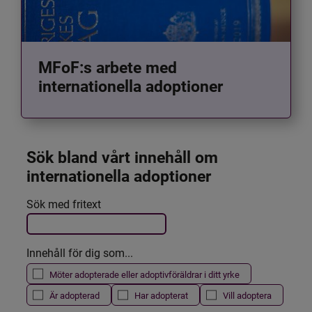
MFoF:s arbete med
internationella adoptioner
Sök bland vårt innehåll om 
internationella adoptioner
Det här formuläret postas automatiskt
Sök med fritext
Filtrera resultatet
Innehåll för dig som...
Möter adopterade eller adoptivföräldrar i ditt yrke
Är adopterad
Har adopterat
Vill adoptera