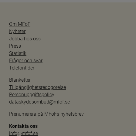
Om MFoF
Nyheter
Jobba hos oss
Press
Statistik
Frågor och svar
Telefontider
Blanketter
Tillgänglighetsredogörelse
Personuppgiftspolicy
dataskyddsombud@mfof.se
Prenumerera på MFoFs nyhetsbrev
Kontakta oss
info@mfof.se