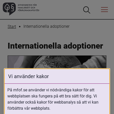
Öppna
Öppna
Menyn
sökrutan
Internationella adoptioner
Start
Internationella adoptioner
Vi använder kakor
På mfof.se använder vi nödvändiga kakor för att
webbplatsen ska fungera på ett bra sätt för dig. Vi
Oavsett om du är adopterad, 
använder också kakor för webbanalys så att vi kan
adoptivförälder eller arbetar med 
förbättra vår webbplats.
internationell adoption så kan du ha 