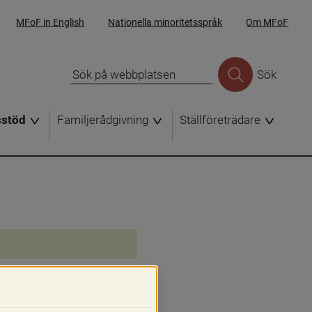
MFoF in English
Nationella minoritetsspråk
Om MFoF
Sök
sstöd
Familjerådgivning
Ställföreträdare