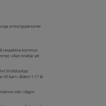
övriga omsorgspersoner 
på respektive kommun. 
t, vilket innebär att 
ivt föräldraskap
ill barn i åldern 1-17 år 
nämns inte i någon 