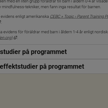
n med en liten grupp föräldrar till barn i åldern 0-4 år visad
 mindfulness-tekniker, men fann inga resultat för barnen.
evidens enligt amerikanska 
CEBC » Topic › Parent Training 
Länk till annan webbplats, öppnas i nytt fönster.
.
idens för föräldrar med barn i åldern 1-4 år enligt nordisk
Länk till annan webbplats, öppnas i nytt fönster.
en.org)
.
tstudier på programmet
a effektstudier på programmet