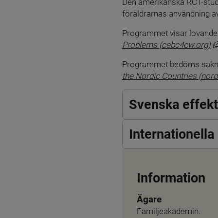
Den amerikanska RCT-studie
föräldrarnas användning av
Programmet visar lovande 
Problems (cebc4cw.org)
Programmet bedöms sakna ev
the Nordic Countries (nord
Svenska effek
Internationell
Information
Ägare
Familjeakademin.