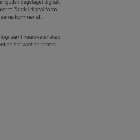
 erbjuds i dagsläget digitalt 
ammet 
Tonår
 i digital form. 
urserna kommer att 
ologi samt neurovetenskap. 
ion har varit en central 