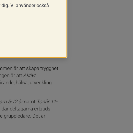
r dig. Vi använder också
ammen är att skapa trygghet 
en är att 
Aktivt 
rande, hälsa, utveckling 
rn 5-12 år 
samt 
Tonår 11-
där deltagarna erbjuds 
e gruppledare. Det är 