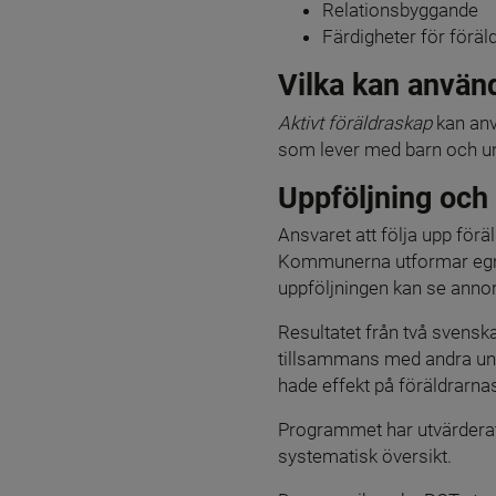
Relationsbyggande
Färdigheter för föräl
Vilka kan använ
Aktivt föräldraskap 
kan an
som lever med barn och u
Uppföljning och
Ansvaret att följa upp fö
Kommunerna utformar egna v
uppföljningen kan se annor
Resultatet från två svenska
tillsammans med andra unive
hade effekt på föräldrarn
Programmet har utvärderat
systematisk översikt.