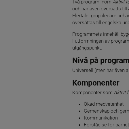
Två program inom 
Aktivt f
och har även översatts till
Flertalet gruppledare behä
översättas till engelska un
Programmets innehåll bygge
I utformningen av programm
utgångspunkt
. 
Nivå på progra
Universell (men har även an
Komponenter
Komponenter som 
Aktivt 
Ökad medvetenhet
Gemenskap och gem
Kommunikation
Förståelse för barne