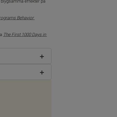
e blygsamma effekter på 
Programs Behavior 
a 
The First 1000 Days in 