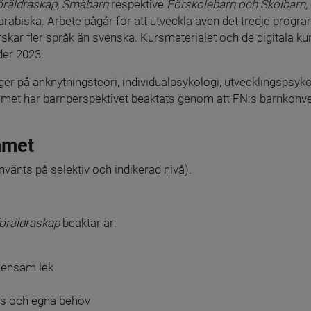
öräldraskap,
Småbarn 
respektive 
Förskolebarn och Skolbarn,
 arabiska. Arbete pågår för att utveckla även det tredje progr
rskar fler språk än svenska. Kursmaterialet och de digitala k
der 2023.
r på anknytningsteori, individualpsykologi, utvecklingspsyk
et har barnperspektivet beaktats genom att FN:s barnkonvent
mmet
vänts på selektiv och indikerad nivå).
föräldraskap
 beaktar är:
ensam lek
ts och egna behov