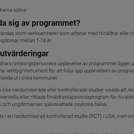
drarna själva
da sig av programmet?
vändas inom verksamheter som arbetar med föräldrar eller 
ngdomar mellan 1-18 år.
 utvärderingar
räldrars/omsorgspersoners upplevelse av programmet ligger 
erktyg/instrument för att följa upp upplevelsen av programme
lunda ut i olika kommuner.
 icke randomiserade eller kontrollerade studier visade att 
Akt
rsella eller riktade föräldraskapsstödsprogram för föräldrar t
as och ungdomarnas självskattade psykiska hälsa.
s i en randomiserad kontrollerad studie (RCT) i USA, men om