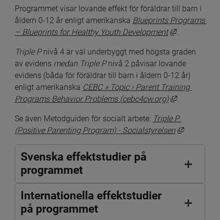
Programmet visar lovande effekt för föräldrar till barn i 
åldern 0-12 år enligt amerikanska 
Blueprints Programs 
Länk till an
– Blueprints for Healthy Youth Development
. 
Triple P
 nivå 4 är väl underbyggt med högsta graden 
av evidens
 medan Triple P
 nivå 2 påvisar lovande 
evidens (båda för föräldrar till barn i åldern 0-12 år) 
enligt amerikanska 
CEBC » Topic › Parent Training 
Länk till an
Programs Behavior Problems (cebc4cw.org)
.
Se även Metodguiden för socialt arbete: 
Triple P 
Länk till 
(Positive Parenting Program) - Socialstyrelsen
Svenska effektstudier på
programmet
Internationella effektstudier
på programmet