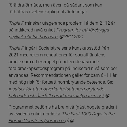
föräldraförmåga, men även på sådant som kan 
förbättras i vetenskapliga utvärderingar.
Triple P
 minskar utagerande problem i åldern 2–12 år 
på indikerad nivå enligt 
Program för att förebygga 
Länk till annan webbplats, öppna
psykisk ohälsa hos barn
SBU 2021
.
Triple P 
ingår i Socialstyrelsens kunskapsstöd från 
2021 med rekommendationer för socialtjänstens 
arbete som ett exempel på beteendebaserade 
föräldraskapsstödsprogram på indikerad nivå som bör 
användas. Rekommendationen gäller för barn 6–11 år 
med hög risk för fortsatt normbrytande beteende. Se: 
Insatser för att motverka fortsatt normbrytande 
Länk till
beteende och återfall i brott (socialstyrelsen.se) 
.
Programmet bedöms ha bra nivå (näst högsta graden) 
av evidens enligt nordiska 
The First 1000 Days in the 
Länk till annan webbplats, 
Nordic Countries (norden.org)
.