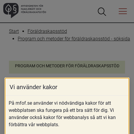
Öppna
Öppna
Menyn
sökrutan
Start
Föräldraskapsstöd
Program och metoder för föräldraskapsstöd - söksida
PROGRAM OCH METODER FÖR FÖRÄLDRASKAPSSTÖD
Triple P 0-5 år
Vi använder kakor
The Triple P – Positive Parenting Program
På mfof.se använder vi nödvändiga kakor för att
webbplatsen ska fungera på ett bra sätt för dig. Vi
26 oktober 2022
använder också kakor för webbanalys så att vi kan
Skriv ut
Dela
förbättra vår webbplats.