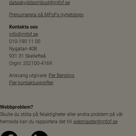
dataskyddsombud@mfof.se
Prenumerera på MFoFs nyhetsbrev
Kontakta oss
info@mfof.se
010-190 11 00
Nygatan 40B
931 31 Skellefteå
Orgnr: 202100-4169
Ansvarig utgivare: 
Per Bergling
Fler kontaktuppgifter
Webbproblem?
Skulle du stöta på felaktigheter eller andra problem på vår 
hemsida kan du rapportera det till 
webmaster@mfof.se