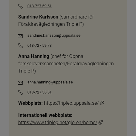
018-727 59 51
Sandrine Karlsson
 (samordnare för 
Föräldravägledningen Triple P)
sandrine.karlsson@uppsala.se
018-727 59 78
Anna Hanning
 (chef för Öppna 
förskoleverksamheten/Föräldravägledningen 
Triple P)
anna.hanning@uppsala.se
018-727 56 51
Länk till annan
Webbplats:
https://triplep.uppsala.se/
Internationell webbplats:
Länk till annan 
https://www.triplep.net/glo-en/home/