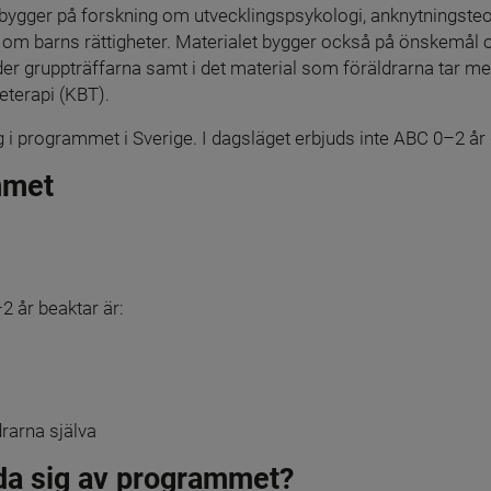
 bygger på forskning om utvecklingspsykologi, anknytningsteor
m barns rättigheter. Materialet bygger också på önskemål oc
er gruppträffarna samt i det material som föräldrarna tar m
eterapi (KBT).
ig i programmet i Sverige. I dagsläget erbjuds inte ABC 0–2 år d
mmet
år beaktar är:
drarna själva
da sig av programmet?