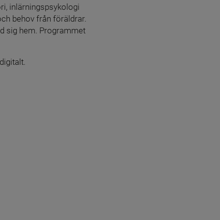
i, inlärningspsykologi 
h behov från föräldrar. 
ed sig hem. Programmet 
igitalt.