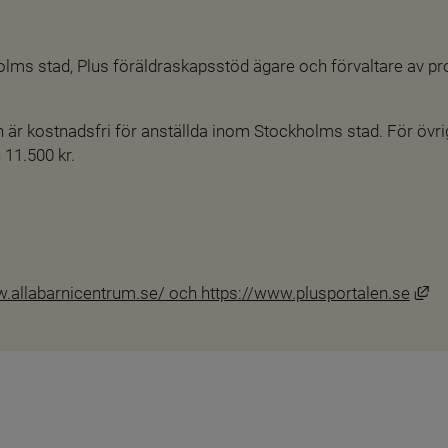
olms stad, Plus föräldraskapsstöd ägare och förvaltare av p
 är kostnadsfri för anställda inom Stockholms stad. För övrig
 11.500 kr.
Lä
w.allabarnicentrum.se/ och https://www.plusportalen.se