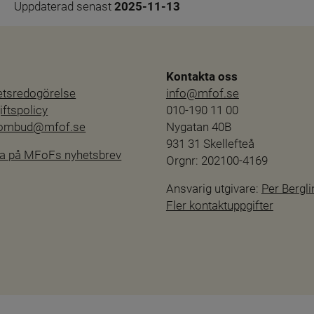
Uppdaterad senast 
2025-11-13
Kontakta oss
hetsredogörelse
info@mfof.se
ftspolicy
010-190 11 00
sombud@mfof.se
Nygatan 40B
931 31 Skellefteå
a på MFoFs nyhetsbrev
Orgnr: 202100-4169
Ansvarig utgivare: 
Per Bergli
Fler kontaktuppgifter