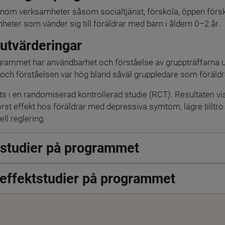
nom verksamheter såsom socialtjänst, förskola, öppen försko
eter som vänder sig till föräldrar med barn i åldern 0–2 år.
 utvärderingar
rammet har användbarhet och förståelse av gruppträffarna ut
och förståelsen var hög bland såväl gruppledare som föräldr
 i en randomiserad kontrollerad studie (RCT). Resultaten vis
t effekt hos föräldrar med depressiva symtom, lägre tilltro t
l reglering.
tstudier på programmet
a effektstudier på programmet