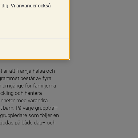
r dig. Vi använder också
 är att främja hälsa och 
ogrammet består av fyra 
ch umgänge för familjerna 
ckling och hantera 
enheter med varandra. 
 barn. På varje gruppträff 
 gruppledare som följer en 
bjudas på både dag– och 