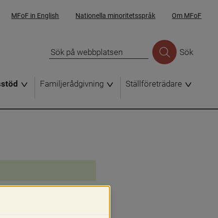
MFoF in English
Nationella minoritetsspråk
Om MFoF
Sök
sstöd
Familjerådgivning
Ställföreträdare