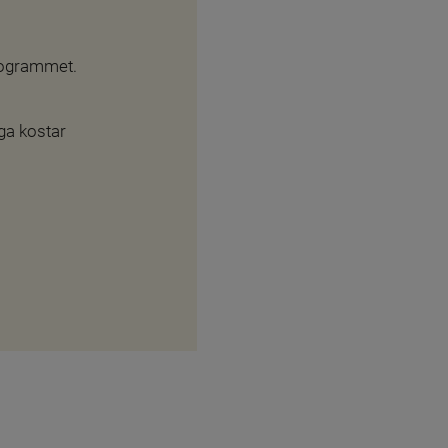
rogrammet.
a kostar 
nk till annan webbplats, öppnas i nytt fönster.