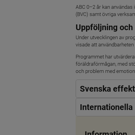
ABC 0–2 år kan användas i
(BVC) samt övriga verksamh
Uppföljning och
Under utvecklingen av prog
visade att användbarheten 
Programmet har utvärderats
föräldraförmågan, med störs
och problem med emotionel
Svenska effek
Internationell
Information