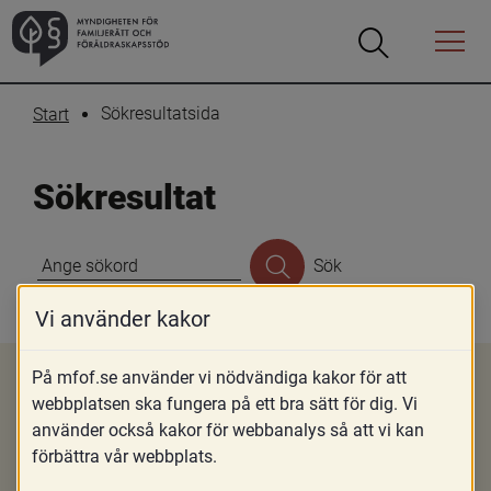
Sök.
Sökförslagen
Öppna
Öppna
presenteras
Menyn
sökrutan
under
sökrutan
Sökresultatsida
Start
Sökresultat
Sök
Vi använder kakor
På mfof.se använder vi nödvändiga kakor för att
webbplatsen ska fungera på ett bra sätt för dig. Vi
Om MFoF
använder också kakor för webbanalys så att vi kan
Nyheter
förbättra vår webbplats.
Jobba hos oss