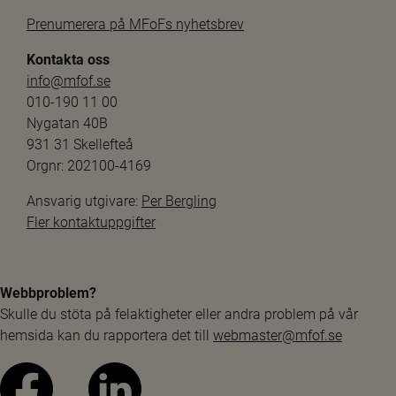
Prenumerera på MFoFs nyhetsbrev
Kontakta oss
info@mfof.se
010-190 11 00
Nygatan 40B
931 31 Skellefteå
Orgnr: 202100-4169
Ansvarig utgivare: 
Per Bergling
Fler kontaktuppgifter
Webbproblem?
Skulle du stöta på felaktigheter eller andra problem på vår 
hemsida kan du rapportera det till 
webmaster@mfof.se