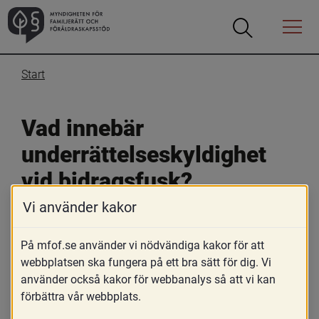
Öppna
Öppna
Menyn
sökrutan
Start
Vad innebär 
underrättelseskyldighet 
vid bidragsfusk?
Vi använder kakor
18 mars 2022
På mfof.se använder vi nödvändiga kakor för att
Skriv ut
webbplatsen ska fungera på ett bra sätt för dig. Vi
Underrättelseskyldigheten vid bidragsfusk innebär att 
använder också kakor för webbanalys så att vi kan
om det finns anledning att anta att en ekonomisk 
förbättra vår webbplats.
förmån har beslutats eller betalats ut felaktigt eller med 