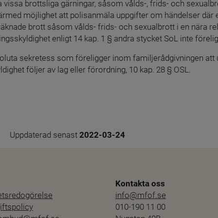
ra vissa brottsliga gärningar, såsom vålds-, frids- och sexualbrot
rmed möjlighet att polisanmäla uppgifter om händelser där et
präknade brott såsom vålds- frids- och sexualbrott i en nära re
ngsskyldighet enligt 14 kap. 1 § andra stycket SoL inte förelig
oluta sekretess som föreligger inom familjerådgivningen att u
ighet följer av lag eller förordning, 10 kap. 28 § OSL.
Uppdaterad senast 
2022-03-24
Kontakta oss
hetsredogörelse
info@mfof.se
ftspolicy
010-190 11 00