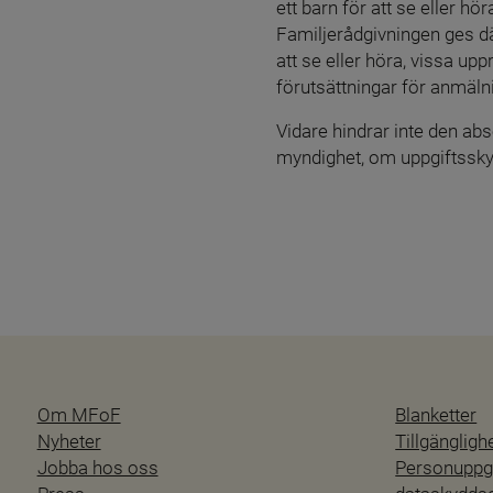
ett barn för att se eller hö
Familjerådgivningen ges dä
att se eller höra, vissa up
förutsättningar för anmälni
Vidare hindrar inte den abs
myndighet, om uppgiftsskyld
Om MFoF
Blanketter
Nyheter
Tillgänglig
Jobba hos oss
Personuppgi