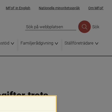
MFoF in English
Nationella minoritetsspråk
Om MFoF
Sök
sstöd
Familjerådgivning
Ställföreträdare
ifter trots 