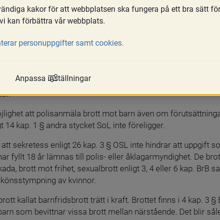
ndiga kakor för att webbplatsen ska fungera på ett bra sätt fö
vi kan förbättra vår webbplats.
terar personuppgifter samt cookies.
essbestämmelserna i OSL är att skydda den enskilde gäller se
e själv. Den enskilde kan därmed helt eller delvis häva sekretes
Anpassa inställningar
amtycke från den enskilde kan familjerådgivningen därför lämna
er.
jlighet att polisanmäla brott mot barn även om förutsättningar
 14 kap. 1 § andra stycket SoL inte föreligger.
att sekretess enligt 26 kap. 3 § OSL inte hindrar att uppgift
r fyllt 18 år lämnas till polis- eller åklagarmyndighet. De bro
ada, brott mot frihet, sexualbrott enligt 3, 4 eller 6 kap. BrB 
könsstympning av kvinnor.
rott kallat barnfridsbrott trätt i kraft. Brottet finns i 4 kap. 3 § 
barn som bevittnar vissa brott mellan närstående. Det blir såle