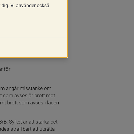
r dig. Vi använder också
kretessen inte i 
sen enligt 12 kap. 2 § 
 ut uppgifter till såväl 
 för 
 som angår misstanke om 
tt som avses är brott mot 
samt brott som avses i lagen 
BrB. Syftet är att stärka det 
des straffbart att utsätta 