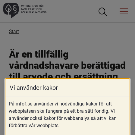
Öppna
Öppna
Menyn
sökrutan
Start
Är en tillfällig 
vårdnadshavare berättigad 
till arvode och ersättning 
för sitt uppdrag?
Vi använder kakor
På mfof.se använder vi nödvändiga kakor för att
10 september 2021
webbplatsen ska fungera på ett bra sätt för dig. Vi
Skriv ut
använder också kakor för webbanalys så att vi kan
förbättra vår webbplats.
Ja, en tillfällig vårdnadshavare ska ha rätt till skäligt 