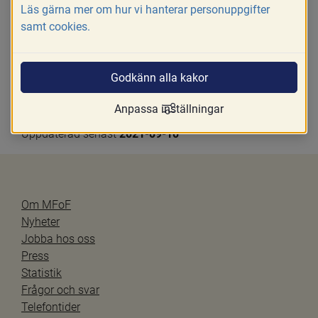
arvode för uppdraget och ersättning för de utgifter som 
Läs gärna mer om hur vi hanterar personuppgifter
har varit skäligen påkallat för uppdragets fullgörande. 
samt cookies.
Beslut om detta fattas av överförmyndarnämnden och 
betalas av kommunen (6 kap. 10 f § FB).
Godkänn alla kakor
Anpassa inställningar
Uppdaterad senast 
2021-09-10
Om MFoF
Nyheter
Jobba hos oss
Press
Statistik
Frågor och svar
Telefontider