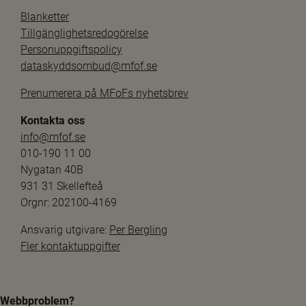
Blanketter
Tillgänglighetsredogörelse
Personuppgiftspolicy
dataskyddsombud@mfof.se
Prenumerera på MFoFs nyhetsbrev
Kontakta oss
info@mfof.se
010-190 11 00
Nygatan 40B
931 31 Skellefteå
Orgnr: 202100-4169
Ansvarig utgivare: 
Per Bergling
Fler kontaktuppgifter
Webbproblem?