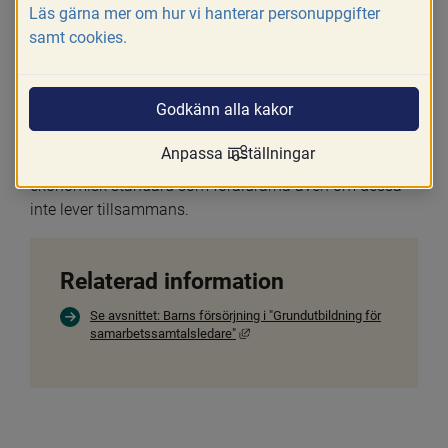
ta del i barnets försörjning utifrån sin ekonomiska 
Läs gärna mer om hur vi hanterar personuppgifter
förmåga (7 kap. 1 § FB). Situationen liknar delvis den 
samt cookies.
då föräldrarna lever tillsammans och de gemensamt 
ansvarar för kostnaderna för barnet. Ingen av 
föräldrarna är då normalt skyldig att betala 
Godkänn alla kakor
underhållsbidrag för barnet till den andra föräldern.
Anpassa inställningar
En central princip är att barnet ska ha likartad 
ekonomisk standard som föräldrarna även om dessa 
inte lever tillsammans.
Relaterad information
Se avsnittet: Barns försörjning i "Grundutbildning för
Länk till annan webbplats, öppnas i 
samarbetssamtalsledare"