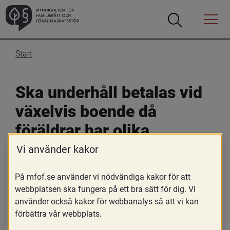
Öppna
Öppna
Menyn
sökrutan
Start
Ska underhåll betalas vid 
växelvis boende då 
föräldrar har olika 
inkomst?
Vi använder kakor
På mfof.se använder vi nödvändiga kakor för att
10 januari 2020
webbplatsen ska fungera på ett bra sätt för dig. Vi
Skriv ut
använder också kakor för webbanalys så att vi kan
förbättra vår webbplats.
Vid ett växelvis boende ska var och en av föräldrarna 