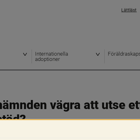
Lättläst
Internationella
Föräldraskap
adoptioner
ämnden vägra att utse ett
töd?