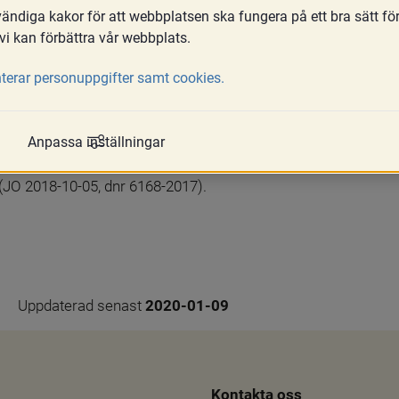
ndiga kakor för att webbplatsen ska fungera på ett bra sätt fö
vi kan förbättra vår webbplats.
den påpekat att det inte är nämndens ansvar att bedöma om umg
terar personuppgifter samt cookies.
ka ta ställning i den frågan. Nämndens handläggning är begrän
. 2009/10:192 s. 14, JO 2013/14 s. 430, dnr 3946-2011).
Anpassa inställningar
gger i sakens natur att nämnden kan ställa upp vissa ordnings
ängesstöd får nämnden inte ställa upp villkor som i praktiken b
JO 2018-10-05, dnr 6168-2017).
Uppdaterad senast 
2020-01-09
Kontakta oss