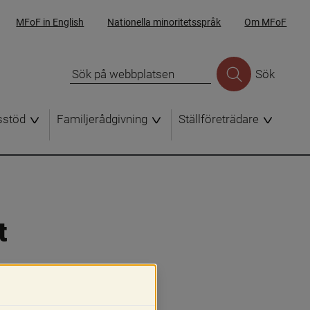
MFoF in English
Nationella minoritetsspråk
Om MFoF
Sök
sstöd
Familjerådgivning
Ställföreträdare
 