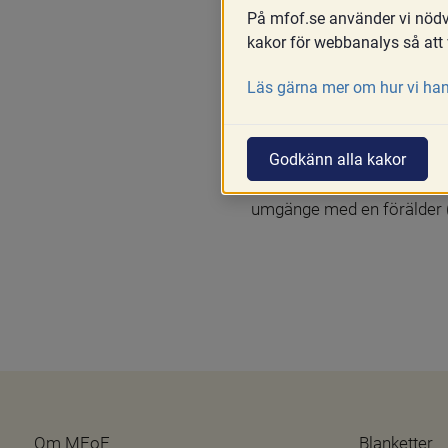
På mfof.se använder vi nödvä
Skriv ut
kakor för webbanalys så att 
Nej, JO har i flera yttran
Läs gärna mer om hur vi han
utan det är domstolen som s
domstolens beslut (se prop
Godkänn alla kakor
JO anser att även om det li
när den tillhandahåller umg
umgänge med en förälder (
Om MFoF
Blanketter