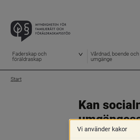
Faderskap och
Vårdnad, boende och
föräldraskap
umgänge
Start
Kan socialn
umgängess
Vi använder kakor
9 januari 2020