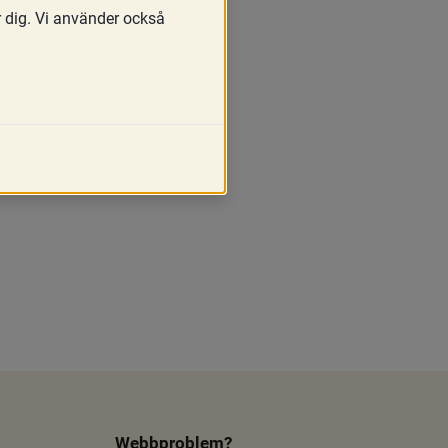
r dig. Vi använder också
ängesstöd är rätt insats 
sad till att verkställa 
föreskrifter och liknande 
egränsar barnets rätt till 
Webbproblem?