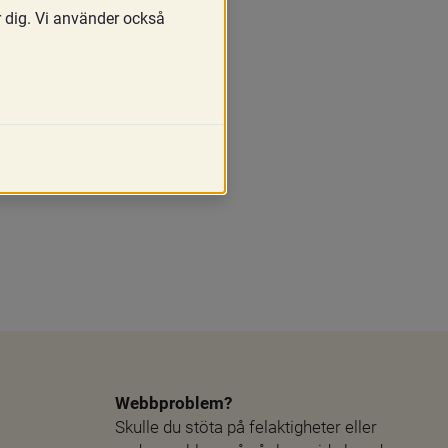
r dig. Vi använder också
 nödvändigt för att 
1). Nämnden kan även, om 
 (HSLF-FS 2017:51). 
äller t.ex. om 
Webbproblem?
Skulle du stöta på felaktigheter eller 