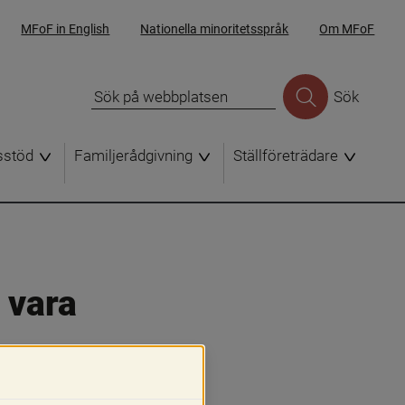
MFoF in English
Nationella minoritetsspråk
Om MFoF
Sök
sstöd
Familjerådgivning
Ställföreträdare
vara 