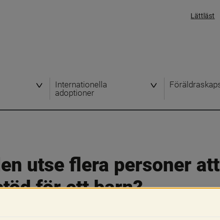
Lättläst
Internationella
Föräldraskap
adoptioner
 utse flera personer att 
öd för ett barn?