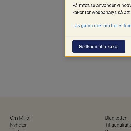
På mfof.se använder vi nödvä
Skriv ut
kakor för webbanalys så att 
Socialnämnden kan i undan
Läs gärna mer om hur vi han
umgänget ska kunna genom
det behövs, ersätta en pe
Domstolens beslut behöver 
Godkänn alla kakor
umgängesstöd inte kan full
Om MFoF
Blanketter
Nyheter
Tillgänglig