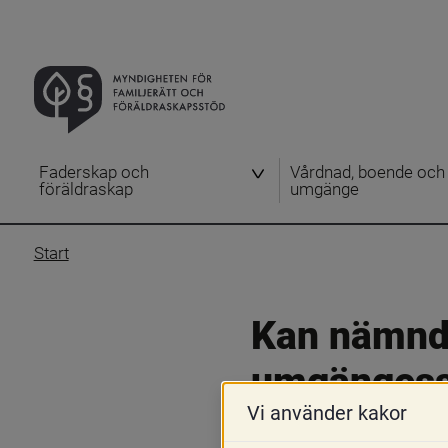
Faderskap och
Vårdnad, boende och
föräldraskap
umgänge
Start
Kan nämnden
umgängesst
Vi använder kakor
9 januari 2020