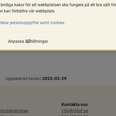
ndiga kakor för att webbplatsen ska fungera på ett bra sätt fö
vi kan förbättra vår webbplats.
tagsfall utse mer än en person som umgängesstöd, om det är
terar personuppgifter samt cookies.
föras på det sätt som barnet har behov av (HSLF-FS 2017:5
rson som utsetts att vara umgängesstöd med en annan person
i sådana fall inte omprövas (se prop. 2009/10:192 s. 31. Det g
Anpassa inställningar
följa uppdraget på det sätt som det ursprungligen var tänkt.
Uppdaterad senast 
2023-03-29
Kontakta oss
hetsredogörelse
info@mfof.se