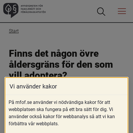
Öppna
Öppna
Menyn
sökrutan
Start
Finns det någon övre 
åldersgräns för den som 
vill adoptera?
Vi använder kakor
16 november 2019
På mfof.se använder vi nödvändiga kakor för att
Skriv ut
webbplatsen ska fungera på ett bra sätt för dig. Vi
Det finns ingen övre åldersgräns för vem som får 
använder också kakor för webbanalys så att vi kan
adoptera. Sökandens ålder och även åldersskillnaden 
förbättra vår webbplats.
mellan sökanden och den som sökanden vill adoptera 