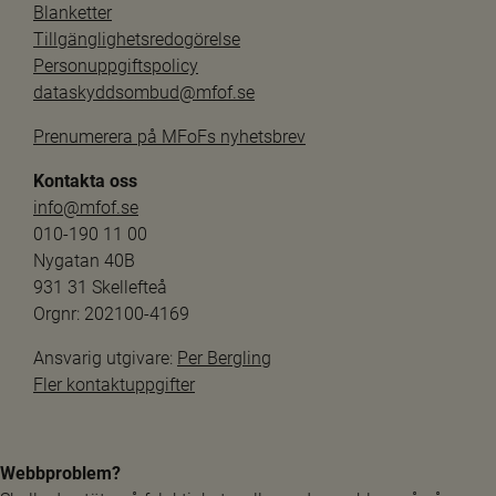
Blanketter
Tillgänglighetsredogörelse
Personuppgiftspolicy
dataskyddsombud@mfof.se
Prenumerera på MFoFs nyhetsbrev
Kontakta oss
info@mfof.se
010-190 11 00
Nygatan 40B
931 31 Skellefteå
Orgnr: 202100-4169
Ansvarig utgivare: 
Per Bergling
Fler kontaktuppgifter
Webbproblem?