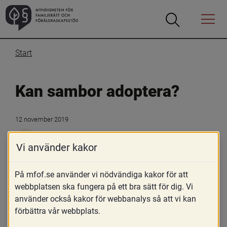
Öppna
Öppna
Menyn
sökrutan
Start
Kan sambor adoptera?
12 november 2019
Skriv ut
Vi använder kakor
Ja, sambor kan numera adoptera på samma sätt som 
gifta par. Det innebär att sambor som huvudregel 
På mfof.se använder vi nödvändiga kakor för att
måste adoptera gemensamt, men också att den ene 
webbplatsen ska fungera på ett bra sätt för dig. Vi
sambon kan adoptera den andra sambons barn 
använder också kakor för webbanalys så att vi kan
genom styvbarnsadoption. Vid internationell adoption 
förbättra vår webbplats.
är det dock viktigt att tänka på att vissa 