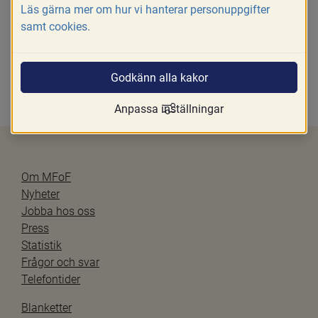
ursprungsländer inte tillåter sambor som 
Läs gärna mer om hur vi hanterar personuppgifter
adoptivföräldrar.
samt cookies.
Godkänn alla kakor
Uppdaterad senast 
2019-11-26
Anpassa inställningar
Om MFoF
Nyheter
Jobba hos oss
Press
Statistik
Frågor och svar
Telefontider
Blanketter