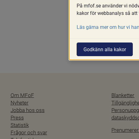
På mfof.se använder vi nödvä
Skriv ut
kakor för webbanalys så att 
Skicka en ansökan till tin
Läs gärna mer om hur vi han
Godkänn alla kakor
Om MFoF
Blanketter
Nyheter
Tillgänglig
Jobba hos oss
Personuppgi
Press
dataskydd
Statistik
Prenumerer
Frågor och svar