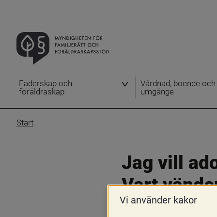
Faderskap och
Vårdnad, boende och
föräldraskap
umgänge
Start
Jag vill ad
Vart vände
Vi använder kakor
8 november 2019