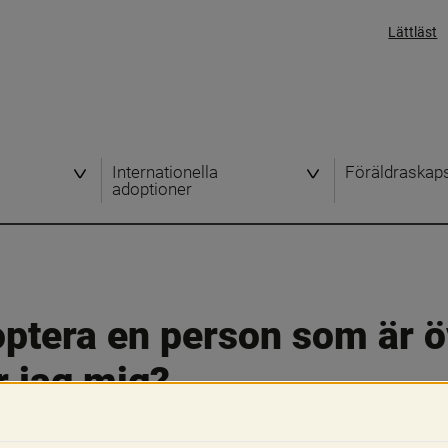
Lättläst
Internationella
Föräldraskap
adoptioner
optera en person som är öv
r jag mig?