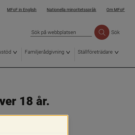
MFoF in English
Nationella minoritetsspråk
Om MFoF
Sök
sstöd
Familjerådgivning
Ställföreträdare
er 18 år. 