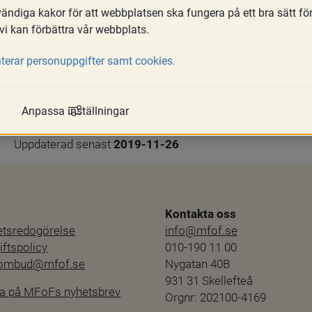
ndiga kakor för att webbplatsen ska fungera på ett bra sätt fö
vi kan förbättra vår webbplats.
gsrätten som prövar om förutsättningarna för adoption är uppfy
terar personuppgifter samt cookies.
Anpassa inställningar
Uppdaterad senast 
2019-11-26
Kontakta oss
hetsredogörelse
info@mfof.se
ftspolicy
010-190 11 00
sombud@mfof.se
Nygatan 40B
931 31 Skellefteå
a på MFoFs nyhetsbrev
Orgnr: 202100-4169