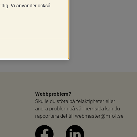
r dig. Vi använder också
llda.
Webbproblem?
Skulle du stöta på felaktigheter eller 
andra problem på vår hemsida kan du 
rapportera det till 
webmaster@mfof.se