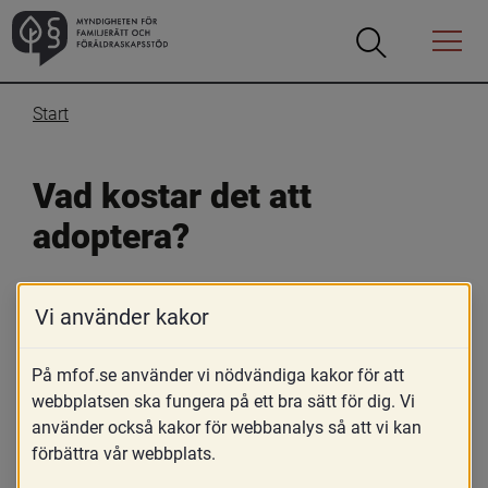
Öppna
Öppna
Menyn
sökrutan
Start
Vad kostar det att 
adoptera?
7 november 2019
Vi använder kakor
Skriv ut
På mfof.se använder vi nödvändiga kakor för att
Avgiften ser olika ut för olika länder. Se 
webbplatsen ska fungera på ett bra sätt för dig. Vi
adoptionsorganisationernas respektive webbplatser för 
använder också kakor för webbanalys så att vi kan
mer information. Det är också möjligt att under vissa 
förbättra vår webbplats.
förutsättningar erhålla ett adoptionsbidrag för att täcka 
en del kostnader vid adoption från ett annat land. 
Läs 