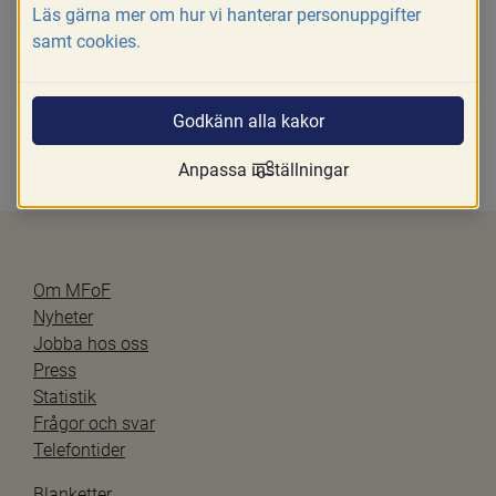
Läs gärna mer om hur vi hanterar personuppgifter
mer om adoptionsbidrag på Försäkringskassans 
samt cookies.
Länk till annan webbplats.
webbplats.
Godkänn alla kakor
Anpassa inställningar
Uppdaterad senast 
2019-11-26
Om MFoF
Nyheter
Jobba hos oss
Press
Statistik
Frågor och svar
Telefontider
Blanketter