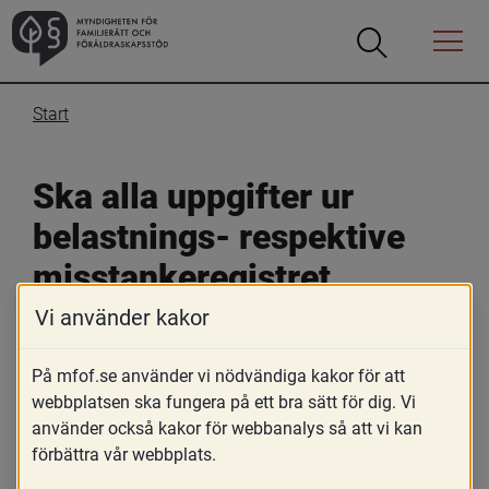
Öppna
Öppna
Menyn
sökrutan
Start
Ska alla uppgifter ur 
belastnings- respektive 
misstankeregistret 
redovisas i en utredning 
Vi använder kakor
enligt 6 kap. 19 § 3 
På mfof.se använder vi nödvändiga kakor för att
stycket FB och i 
webbplatsen ska fungera på ett bra sätt för dig. Vi
använder också kakor för webbanalys så att vi kan
upplysningar enligt 6 kap. 
förbättra vår webbplats.
20 § FB?