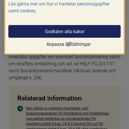
Läs gärna mer om hur vi hanterar personuppgifter
samt cookies.
31 januari 2019
Skriv ut
Godkänn alla kakor
Nej. Utredaren bör endast redovisa sådana uppgifter 
från belastnings- och misstankeregistret som är 
Anpassa inställningar
relevanta. Redovisningen ska inte vara detaljerad, men 
innehålla uppgifter om eventuell brottsrubricering samt 
om straffets omfattning och art, se HSLF-FS 2017:51 
samt Socialstyrelsens handbok Vårdnad, boende och 
umgänge s. 246.
Relaterad information
Kan utdrag ur polisens misstanke- och
belastningsregister för föräldrarna och föräldrarnas
nya partner inhämtas av socialnämnden för
utredning enligt 6 kap. 19 § 3 stycket FB och för
upplysningar enligt 6 kap. 20 § FB utan samtycke?