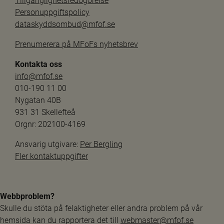
Tillgänglighetsredogörelse
Personuppgiftspolicy
dataskyddsombud@mfof.se
Prenumerera på MFoFs nyhetsbrev
Kontakta oss
info@mfof.se
010-190 11 00
Nygatan 40B
931 31 Skellefteå
Orgnr: 202100-4169
Ansvarig utgivare: 
Per Bergling
Fler kontaktuppgifter
Webbproblem?
Skulle du stöta på felaktigheter eller andra problem på vår 
hemsida kan du rapportera det till 
webmaster@mfof.se