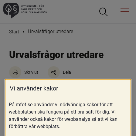
Öppna
Öppna
Menyn
sökrutan
Urvalsfrågor utredare
Start
Urvalsfrågor utredare
Skriv ut
Dela
Vi använder kakor
Utredare inriktning adoption
Vad kul att du vill söka det här jobbet! Vänligen svara 
På mfof.se använder vi nödvändiga kakor för att
på ett antal urvalsfrågor. Urvalsfrågorna är ett 
webbplatsen ska fungera på ett bra sätt för dig. Vi
komplement till ditt CV och personliga brev och 
använder också kakor för webbanalys så att vi kan
kommer göra en grund för vårt första urval. Går du 
förbättra vår webbplats.
vidare efter detta steg kommer du kallas till intervju, 