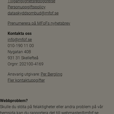
Tillgänglighetsredogörelse
Personuppgiftspolicy
dataskyddsombud@mfof.se
Prenumerera på MFoFs nyhetsbrev
Kontakta oss
info@mfof.se
010-190 11 00
Nygatan 40B
931 31 Skellefteå
Orgnr: 202100-4169
Ansvarig utgivare: 
Per Bergling
Fler kontaktuppgifter
Webbproblem?
Skulle du stöta på felaktigheter eller andra problem på vår 
hemsida kan du rapportera det till 
webmaster@mfof.se