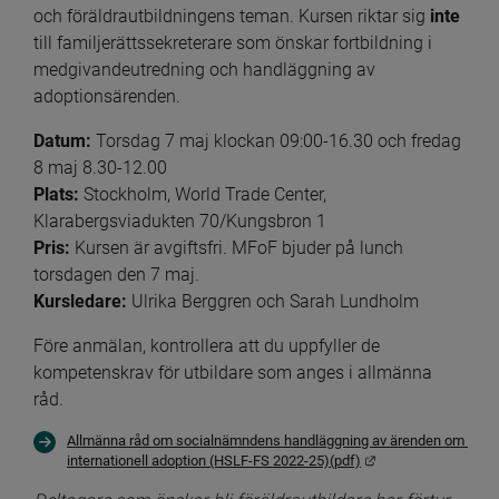
och föräldrautbildningens teman. Kursen riktar sig 
inte
till familjerättssekreterare som önskar fortbildning i 
medgivandeutredning och handläggning av 
adoptionsärenden.
Datum:
 Torsdag 7 maj klockan 09:00-16.30 och fredag 
8 maj 8.30-12.00
Plats:
 Stockholm, World Trade Center, 
Klarabergsviadukten 70/Kungsbron 1
Pris:
 Kursen är avgiftsfri. MFoF bjuder på lunch 
torsdagen den 7 maj.
Kursledare: 
Ulrika Berggren och Sarah Lundholm
Före anmälan, kontrollera att du uppfyller de 
kompetenskrav för utbildare som anges i allmänna 
råd.
Allmänna råd om socialnämndens handläggning av ärenden om 
Länk till annan web
internationell adoption (HSLF-FS 2022-25)(pdf)