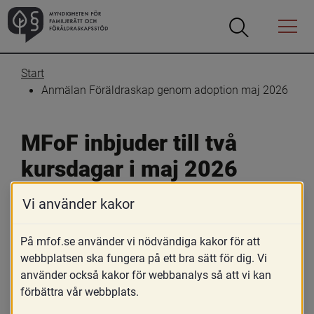
Öppna
Öppna
Menyn
sökrutan
Start
Anmälan Föräldraskap genom adoption maj 2026
MFoF inbjuder till två 
kursdagar i maj 2026
Vi använder kakor
Skriv ut
Dela
Kursen vänder sig främst till dig som 
På mfof.se använder vi nödvändiga kakor för att
webbplatsen ska fungera på ett bra sätt för dig. Vi
önskar hålla föräldrautbildning inför 
använder också kakor för webbanalys så att vi kan
adoption, men även till dig som i din 
förbättra vår webbplats.
profession vill fördjupa dig i 