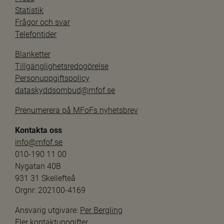
Statistik
Frågor och svar
Telefontider
Blanketter
Tillgänglighetsredogörelse
Personuppgiftspolicy
dataskyddsombud@mfof.se
Prenumerera på MFoFs nyhetsbrev
Kontakta oss
info@mfof.se
010-190 11 00
Nygatan 40B
931 31 Skellefteå
Orgnr: 202100-4169
Ansvarig utgivare: 
Per Bergling
Fler kontaktuppgifter