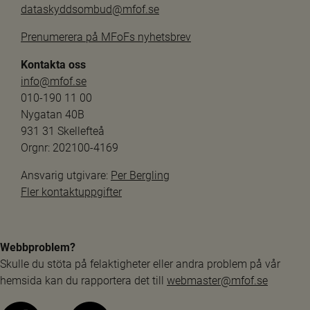
dataskyddsombud@mfof.se
Prenumerera på MFoFs nyhetsbrev
Kontakta oss
info@mfof.se
010-190 11 00
Nygatan 40B
931 31 Skellefteå
Orgnr: 202100-4169
Ansvarig utgivare: 
Per Bergling
Fler kontaktuppgifter
Webbproblem?
Skulle du stöta på felaktigheter eller andra problem på vår 
hemsida kan du rapportera det till 
webmaster@mfof.se