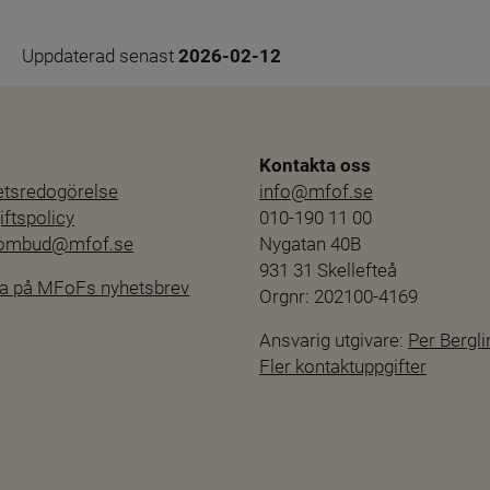
Uppdaterad senast 
2026-02-12
Kontakta oss
hetsredogörelse
info@mfof.se
ftspolicy
010-190 11 00
sombud@mfof.se
Nygatan 40B
931 31 Skellefteå
a på MFoFs nyhetsbrev
Orgnr: 202100-4169
Ansvarig utgivare: 
Per Bergli
Fler kontaktuppgifter