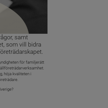
ågor, samt 
 som vill bidra 
lföreträdarskapet.
ndigheten för familjerätt 
tällföreträdarverksamhet. 
 höja kvaliteten i 
öreträdare.
Sverige?