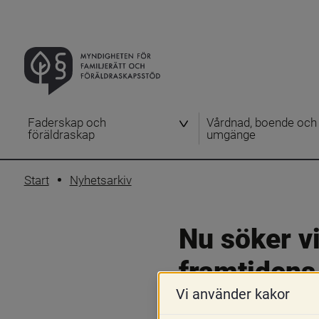
Faderskap och
Vårdnad, boende och
föräldraskap
umgänge
Start
Nyhetsarkiv
Nu söker vi
framtidens
Vi använder kakor
12 februari 2026