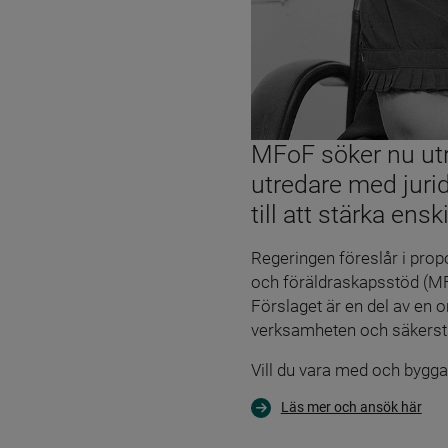
MFoF söker nu utr
utredare med jurid
till att stärka ens
Regeringen föreslår i prop
och föräldraskapsstöd (MFoF
Förslaget är en del av en o
verksamheten och säkerstäl
Vill du vara med och bygga
Läs mer och ansök här