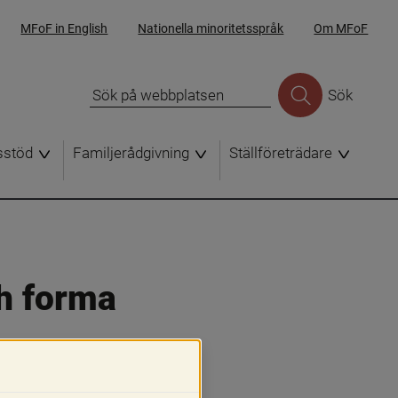
MFoF in English
Nationella minoritetsspråk
Om MFoF
Sök
sstöd
Familjerådgivning
Ställföreträdare
h forma 