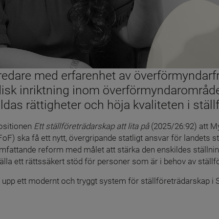
edare med erfarenhet av överförmyndarfr
isk inriktning inom överförmyndarområdet,
kildas rättigheter och höja kvaliteten i stäl
ositionen 
Ett ställföreträdarskap att lita på
 (2025/26:92) att My
) ska få ett nytt, övergripande statligt ansvar för landets s
mfattande reform med målet att stärka den enskildes ställning,
la ett rättssäkert stöd för personer som är i behov av ställf
 upp ett modernt och tryggt system för ställföreträdarskap i 