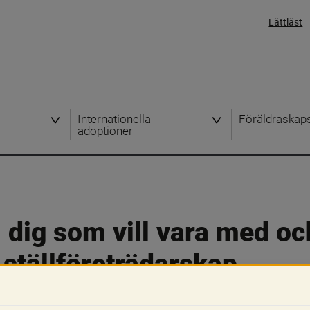
Lättläst
Internationella
Föräldraskap
adoptioner
 dig som vill vara med oc
 ställföreträdarskap