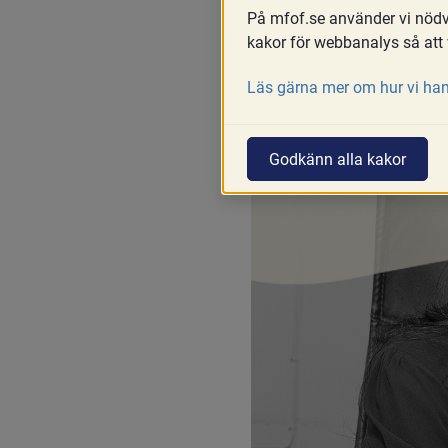
På mfof.se använder vi nödvä
Skriv ut
Del
kakor för webbanalys så att 
Läs gärna mer om hur vi han
Godkänn alla kakor