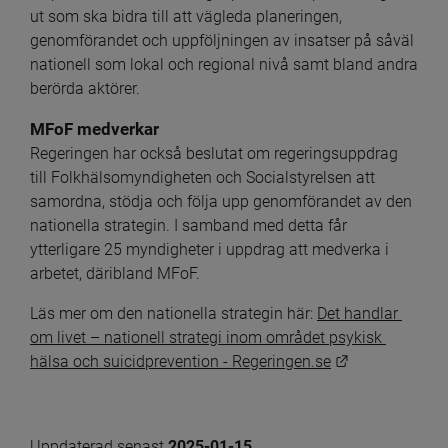
ut som ska bidra till att vägleda planeringen, 
genomförandet och uppföljningen av insatser på såväl 
nationell som lokal och regional nivå samt bland andra 
berörda aktörer.
MFoF medverkar 
Regeringen har också beslutat om regeringsuppdrag 
till Folkhälsomyndigheten och Socialstyrelsen att 
samordna, stödja och följa upp genomförandet av den 
nationella strategin. I samband med detta får 
ytterligare 25 myndigheter i uppdrag att medverka i 
arbetet, däribland MFoF.
Läs mer om den nationella strategin här: 
Det handlar 
om livet – nationell strategi inom området psykisk 
Länk till ann
hälsa och suicidprevention - Regeringen.se
Uppdaterad senast 
2025-01-15