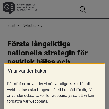
Öppna
Öppna
Menyn
sökrutan
Start
Nyhetsarkiv
Första långsiktiga 
nationella strategin för 
psykisk hälsa och 
suicidprevention
Vi använder kakor
På mfof.se använder vi nödvändiga kakor för att
15 januari 2025
webbplatsen ska fungera på ett bra sätt för dig. Vi
Skriv ut
Dela
använder också kakor för webbanalys så att vi kan
förbättra vår webbplats.
Regeringen (Socialdepartementet) har 